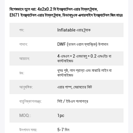
বিশেষভাবে তুলে ধরা:
4x2x0.2 মি ইনফ্ল্যাটেবল এয়ার টাম্বল ট্র্যাক
,
EN71 ইনফ্ল্যাটেবল এয়ার টাম্বল ট্র্যাক
,
ডিডাব্লুএফ এক্সারসাইস ইনফ্ল্যাটেবল জিম মাদুর
পদ:
Inflatable এয়ার ট্র্যাক
পাদান:
DWF (ডাবল ওয়াল ফ্যাব্রিক) উপাদান
4 এমএল * 2 এমডাব্লু * 0.2 এমএইচ বা
আয়তন:
কাস্টমাইজড
ধূসর পৃষ্ঠ, লাল প্রান্ত এবং মাঝারি লাইন বা
রঙ:
কাস্টমাইজড
আনুষঙ্গিক:
এয়ার পাম্প, মেরামতের কিট
বায়ুনিষ্কাশনযন্ত্র:
সিই / ইউএল শংসাপত্র
MOQ::
1pc
উৎপাদন সময়:
5-7 দিন