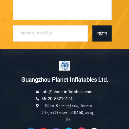
পাঠান
Guangzhou Planet Inflatables Ltd.
info@planetinflatables.com
86-20-86210174
বিল্ডিং এ, 8 চাংগাং পূর্ব রোড, জিয়াংগাও
টাউন, বায়ইউন জেলা, 510450, গুয়াংজু,
চীন