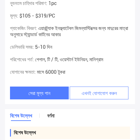
ন্যূনতম চাহিদার পরিমাণ:
1pc
মূল্য:
$105 - $319/PC
প্যাকেজিং বিবরণ:
এয়ারট্র্যাক ইনফ্ল্যাটেবল জিমন্যাস্টিক্সের জন্য মাদুরের মাত্রা
অনুসারে স্ট্যান্ডার্ড কার্টনের আকার
ডেলিভারি সময়:
5-10 দিন
পরিশোধের শর্ত:
পেপাল, টি / টি, ওয়েস্টার্ন ইউনিয়ন, মানিগ্রাম
যোগানের ক্ষমতা:
মাসে 6000 টুকরা
সেরা মূল্য পান
এখনই যোগাযোগ করুন
বিশেষ উল্লেখ
বর্ণনা
বিশেষ উল্লেখ