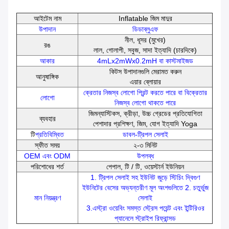
আইটেম নাম
Inflatable জিম মাদুর
উপাদান
ডিডাব্লুএফ
নীল, ধূসর (মুখের)
রঙ
লাল, গোলাপী, সবুজ, সাদা ইত্যাদি (চারদিকে)
আকার
4mLx2mWx0.2mH বা কাস্টমাইজড
কিটস উপাদানগুলি মেরামত করুন
আনুষাঙ্গিক
এয়ার ব্লোয়ার
ক্রেতার নিজস্ব লোগো প্রিন্ট করতে পারে বা বিক্রেতার
লোগো
নিজস্ব লোগো থাকতে পারে
জিমন্যাস্টিকস, ক্রীড়া, উচ্চ গ্রেডের প্রতিযোগিতা
ব্যবহার
পেশাদার প্রশিক্ষণ, জিম, যোগ ইত্যাদি Yoga
টি
প্রতিবিম্বিত
ডাবল-ট্রিপল সেলাই
স্ফীত সময়
২-৩ মিনিট
OEM এবং ODM
উপলব্ধ
পরিশোধের শর্ত
পেপাল, টি / টি, ওয়েস্টার্ন ইউনিয়ন
1. ট্রিপল সেলাই সহ ইউনিট জুড়ে স্টিচিং দ্বিগুণ
ইউনিটের বেসের অভ্যন্তরীণ মূল অংশগুলিতে 2. চতুর্ভুজ
মান নিয়ন্ত্রণ
সেলাই
3.এস্ট্রা ওয়েবিং সমস্ত স্ট্রেস পয়েন্ট এবং ইন্টিরিওর
প্যানেলে স্ট্রাইপ রিফ্রান্সড