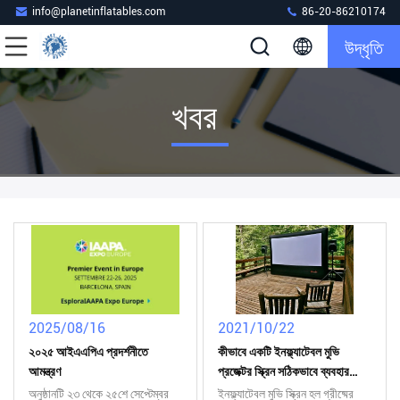
info@planetinflatables.com
86-20-86210174
উদ্ধৃতি
খবর
2025/08/16
2021/10/22
২০২৫ আইএএপিএ প্রদর্শনীতে
কীভাবে একটি ইনফ্ল্যাটেবল মুভি
আমন্ত্রণ
প্রজেক্টর স্ক্রিন সঠিকভাবে ব্যবহার
করবেন
অনুষ্ঠানটি ২৩ থেকে ২৫শে সেপ্টেম্বর
ইনফ্ল্যাটেবল মুভি স্ক্রিন হল গ্রীষ্মের