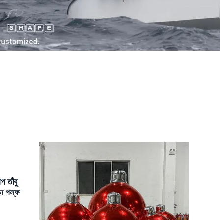
প তাঁবু
্গন গল্ফ