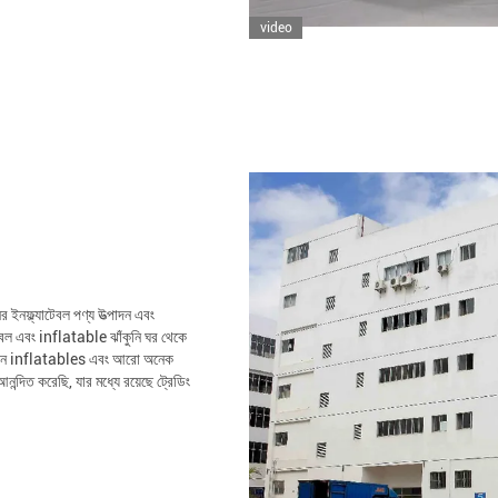
video
ের ইনফ্ল্যাটেবল পণ্য উত্পাদন এবং
 বল এবং inflatable ঝাঁকুনি ঘর থেকে
জ্ঞাপন inflatables এবং আরো অনেক
্দিত করেছি, যার মধ্যে রয়েছে ট্রেডিং