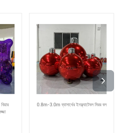
রায়
ডাবল লেয়ার রিফ্লেক্টিভ পিভিসি বিশাল
প্রসাধন
inflatable হার্ট জন্য প্রসাধন