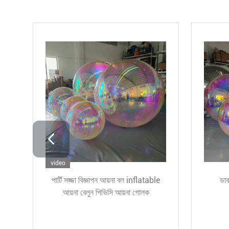
 বল
ক্রিসমাস ডেকোরেশন inflatable ক্যান্ডি
ঝুলন্ত
ক্যান মিরর দৈত্য inflatable ক্যান্ডি ক্যান
বেলুন 
Xmas অলঙ্কার
বেলুনবিবা