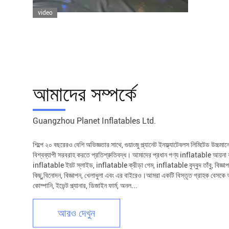
video
আমাদের সম্পর্কে
Guangzhou Planet Inflatables Ltd.
শিল্পে ২০ বছরেরও বেশি অভিজ্ঞতার সাথে, গুয়াংজু প্ল্যানেট ইনফ্ল্যাটেবলস লিমিটেড উচ্চমান
বিশ্বব্যাপী সরবরাহ করতে প্রতিশ্রুতিবদ্ধ। আমাদের প্রধান পণ্য inflatable আয়না
inflatable ইয়ট স্লাইড, inflatable ক্রীড়া গেম, inflatable বুদ্বুদ তাঁবু, বি
কিছু,বিনোদন, বিজ্ঞাপন, খেলাধুলা এবং এর বাইরেও।আমরা একটি বিস্তৃত গ্রাহক বেসকে আনন
কোম্পানি, ইভেন্ট প্ল্যানার, ডিজাইন ফার্ম, অনল...
আরও দেখুন