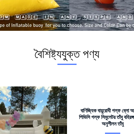
বৈশিষ্ট্যযুক্ত পণ্য
বাণিজ্যিক বায়ুরোধী গল্ফ ব্লো আ
পিভিসি গল্ফ সিমুলেটর তাঁবু বহিরঙ
অনুশীলন তাঁবু