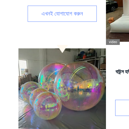
এখনই যোগাযোগ করুন
video
বাউন্স হ