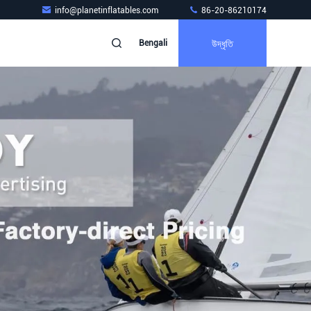
info@planetinflatables.com
86-20-86210174
উদ্ধৃতি
Bengali