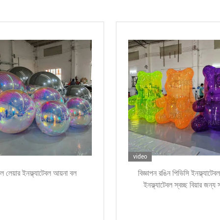
 ইভেন্ট সজ্জা পিভিসি গোলকীয় আয়না
বিশাল টেকসই পিভিসি ঝুলন্ত পুন
ডিস্কো চকচকে প্রতিফলিত বিজ্ঞাপন
ব্যবহারযোগ্য বড় লাল চকচকে বল 
হের পার্টির জন্য ইনফ্ল্যাটেবল আয়না বল
জন্য