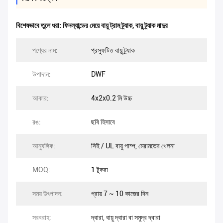
বিশেষভাবে তুলে ধরা:
ফিনল্যান্ডের মেয়ে বায়ু ট্রাম ট্র্যাক
,
বায়ু ট্র্যাক মাদুর
পণ্যের নাম:
প্রস্ফুটিত বায়ু ট্র্যাক
উপাদান:
DWF
আকার:
4x2x0.2 মি উচ্চ
রঙ:
ছবি হিসাবে
আনুষঙ্গিক:
সিই / UL বায়ু পাম্প, মেরামতের খেলনা
MOQ:
1 টুকরা
সময় উৎপাদন:
প্রায় 7 ~ 10 কাজের দিন
সরবরাহ:
দ্বারা, বায়ু দ্বারা বা সমুদ্র দ্বারা