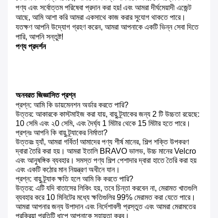
পণ্য এবং সর্বোত্তম পরিষেবা প্রদান করা হয়!
এবং আমরা দীর্ঘমেয়াদী এজেন্ট
আছে, আমি আশা করি আমরা একসাথে কাজ করার সুযোগ থাকতে পারে।
যতক্ষণ আপনি উদ্যোগ গ্রহণ করেন, আমরা আপনাকে একটি ভিন্ন সেবা দিতে
পারি, আপনি সন্তুষ্ট!
পণ্য প্রদর্শন
অনবরত জিজ্ঞাসিত প্রশ্ন
প্রশ্ন: আমি কি ডায়মেনশন অর্ডার করতে পারি?
উত্তর: আকারকে কাস্টমাইজ করা যায়, বায়ু ট্র্যাকের জন্য 2 টি উচ্চতা রয়েছে:
10 সেমি এবং ২0 সেমি, এবং দৈর্ঘ্য 1 মিটার থেকে 15 মিটার হতে পারে।
প্রশ্নঃ আপনি কি বায়ু ট্র্যাকের নির্মাতা?
উত্তরঃ হ্যাঁ, আমরা গর্বিত!
আমাদের পণ্য শীর্ষ মানের, শিল্প শক্তি উপকরণ
দ্বারা তৈরি করা হয়।
আমরা ইতালি BRAVO ভালভ, উচ্চ মানের Velcro
এবং আনুষঙ্গিক ব্যবহার।
সমস্ত পণ্য শিল্প পেশাদার দ্বারা হাতে তৈরি করা হয়
এবং একটি কঠোর মান নিয়ন্ত্রণ অধীনে যান।
প্রশ্ন: বায়ু ট্র্যাক ক্ষতি হলে আমি কি করতে পারি?
উত্তর: এটি যদি বাতাসের লিকিং হয়, তবে চিন্তা করবেন না, মেরামত খাতগুলি
ব্যবহার করে 10 মিনিটের মধ্যে ক্ষতিগুলির 99% মেরামত করা যেতে পারে।
আমরা আপনার জন্য উপাদান এবং নির্দেশাবলী প্রস্তুত এবং আমরা মেরামতের
প্রক্রিয়া প্রতিটি ধাপে আপনাকে সহায়তা করব।