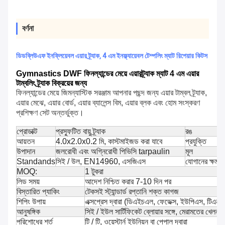
বর্ণনা
ডিডব্লিউএফ ইনফ্লিয়েবল এয়ার ট্র্যাক, 4 এম ইনফ্ল্যায়েবল টেম্পলিং ম্যাট রিপেয়ার কিটস
Gymnastics DWF ফিনল্যান্ডের মেয়ে এয়ারট্র্যাক ম্যাট 4 এম এয়ার
টাম্বলিং ট্র্যাক বিক্রয়ের জন্য
ফিনল্যান্ডের মেয়ে জিমন্যাস্টিক সরঞ্জাম আপনার পছন্দ জন্য এয়ার টাম্বল ট্র্যাক,
এয়ার মেঝে, এয়ার বোর্ড, এয়ার ব্যালেন্স বিম, এয়ার ব্লক এবং হোম সংস্করণ
প্রশিক্ষণ সেট অন্তর্ভুক্ত।
প্রোডাক্ট
প্রস্ফুটিত বায়ু ট্র্যাক
রঙ
আয়তন
4.0x2.0x0.2 মি, কাস্টমাইজড করা যাবে
প্রযুক্তি
উপাদান
জলরোধী এবং অগ্নিরোধী পিভিসি tarpaulin
মূল
Standands
সিই / উল, EN14960, এসজিএস
যোগানের ক্ষমতা
MOQ:
1 টুকরা
লিড সময়
আদেশ নিশ্চিত করার 7-10 দিন পর
বিস্তারিত প্যাকিং
টেকসই স্ট্যান্ডার্ড রপ্তানি শক্ত কাগজ
শিপিং উপায়
এক্সপ্রেস দ্বারা (ডিএইচএল, ফেডেক্স, ইউপিএস, টিএনটি), বা
আনুষঙ্গিক
সিই / ইউল সার্টিফিকেট ব্লোয়ার সঙ্গে, মেরামতের খেলনা
পরিশোধের শর্ত
টি / টি, ওয়েস্টার্ন ইউনিয়ন বা পেপাল দ্বারা