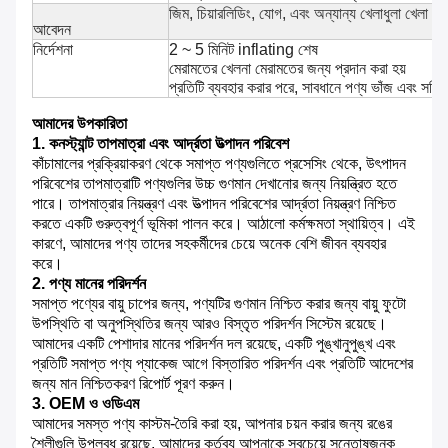
জিম, চিয়ারলিডিং, যোগ, এবং অন্যান্য খেলাধুলা খেলা
আবেদন
নির্দেশনা
2 ~ 5 মিনিট inflating শেষ
মেরামতের খেলনা মেরামতের জন্য প্রদান করা হয়
প্রতিটি ব্যবহার করার পরে, সাবধানে পণ্য ভাঁজ এবং সঠিক
আমাদের উপকারিতা
1. কনস্ট্যান্ট তাপমাত্রা এবং আর্দ্রতা উত্পাদন পরিবেশ
কাঁচামালের প্রক্রিয়াকরণ থেকে সমাপ্ত পণ্যগুলিতে প্রসেসিং থেকে, উৎপাদন
পরিবেশের তাপমাত্রাটি পণ্যগুলির উচ্চ গুণমান দেখানোর জন্য নিয়ন্ত্রিত হতে
পারে। তাপমাত্রার নিয়ন্ত্রণ এবং উত্পাদন পরিবেশের আর্দ্রতা নিয়ন্ত্রণ নিশ্চিত
করতে একটি গুরুত্বপূর্ণ ভূমিকা পালন করে। আঠালো কর্মক্ষমতা স্থায়িত্ব। এই
কারণে, আমাদের পণ্য তাদের সহকর্মীদের চেয়ে অনেক বেশি জীবন ব্যবহার
করে।
2. পণ্য মানের পরিদর্শন
সমাপ্ত পণ্যের বায়ু চাপের জন্য, পণ্যটির গুণমান নিশ্চিত করার জন্য বায়ু ফুটো
উপস্থিতি বা অনুপস্থিতির জন্য আরও বিস্তৃত পরিদর্শন সিস্টেম রয়েছে।
আমাদের একটি পেশাদার মানের পরিদর্শন দল রয়েছে, একটি পুঙ্খানুপুঙ্খ এবং
প্রতিটি সমাপ্ত পণ্য প্যাকেজ আগে বিস্তারিত পরিদর্শন এবং প্রতিটি আদেশের
জন্য মান নিশ্চিতকরণ রিপোর্ট পূরণ করুন।
3. OEM ও ওডিএম
আমাদের সমস্ত পণ্য কাস্টম-তৈরি করা হয়, আপনার চয়ন করার জন্য রঙের
শৈলীগুলি উপলব্ধ রয়েছে, আমাদের কর্তব্য আপনাকে সবচেয়ে সন্তোষজনক