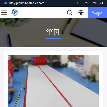
info@planetinflatables.com
86-20-86210174
উদ্ধৃতি
পণ্য