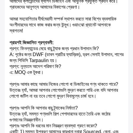
আমাদের ক্লায়েন্টদের ফ্যাশন ডিজাইন এবং আধুনিক প্রযুক্তি প্রদান করে।
গ্রাহকদের আনুগত্য আমাদের বিকাশের প্রেরণা।
আমরা সহযোগিতার দীর্ঘমেয়াদী সম্পর্ক স্থাপন করতে সারা বিশ্বে ব্যবসায়িক
অংশীদারদের সাথে কাজ করার জন্য উন্মুখ।
গুয়াংঝো প্ল্যানেট আপনাকে
স্বাগতম!
প্রায়শই জিজ্ঞাসিত প্রশ্নাবলী:
প্রশ্ন: ফিনল্যান্ডের মেয়ে বায়ু ট্র্যাক জন্য প্রধান উপাদান কি?
A: পৃষ্ঠের জন্য DWF (ডাবল প্রাচীর ফ্যাব্রিক), ড্রপ সেলাই উপাদান, পাশের
জন্য পিভিসি Tarpaulin হয়।
প্রশ্ন: নূন্যতম আদেশ পরিমাণ কি?
এ: MOQ এক টুকরা।
প্রশ্নঃ আমার কাছে আমার নিজের লোগো বা ডিজাইনের পণ্য থাকতে পারে?
উত্তরঃ হ্যাঁ, আমরা আপনার লোগোগুলি মুদ্রণ করতে পারি এবং যদি আপনার
লোগো জটিল না হয় তবে লোগো মুদ্রণ বিনামূল্যে চার্জ হবে।
প্রশ্নঃ আপনি কি আপনার বায়ু ট্র্যাকের নির্মাতা?
উত্তরঃ হ্যাঁ, সমস্ত পণ্যগুলি শিল্প পেশাদারদের হাতে তৈরি এবং কঠোর
গুণমানের নিয়ন্ত্রণাধীন।
প্রশ্নঃ আপনি কি ধরনের মান নিয়ন্ত্রণ ব্যবস্থা গ্রহণ করেন?
একটি: 1) সমস্ত উপকরণ আমাদের কারখানা দ্বারা Sourced, কেনা, এবং