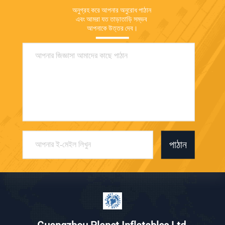
অনুগ্রহ করে আপনার অনুরোধ পাঠান 
এবং আমরা যত তাড়াতাড়ি সম্ভব 
আপনাকে উত্তর দেব।
পাঠান