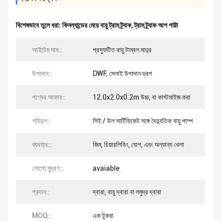
বিশেষভাবে তুলে ধরা:
ফিনল্যান্ডের মেয়ে বায়ু ট্রাম ট্র্যাক
,
ট্রাম ট্র্যাক আপ গাট্টা
আইটেম নাম::
প্রস্ফুটিত বায়ু টাম্বল মাদুর
উপাদান::
DWF, সেলাই উপাদান ড্রপ
পণ্যের আকার::
12.0x2.0x0.2m উচ্চ, বা কাস্টমাইজ করা
শহিদুল::
সিই / উল সার্টিফিকেট সঙ্গে বৈদ্যুতিক বায়ু পাম্প
ব্যবহার::
জিম, চিয়ারলিডিং, যোগ, এবং অন্যান্য খেলা
লোগো মুদ্রণ::
avaiable
প্রদান::
দ্বারা, বায়ু দ্বারা বা সমুদ্র দ্বারা
MOQ::
এক টুকরা