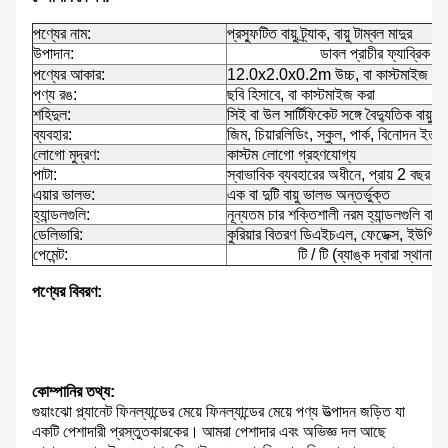
পণ্যের নাম:
প্রস্ফুটিত বায়ু ট্র্যাক, বায়ু টাম্বল মাদুর
উপাদান:
ডাবল প্রাচীর ফ্যাব্রিক
পণ্যের আকার:
12.0x2.0x0.2m উচ্চ, বা কাস্টমাইজ কর
পণ্য রঙ:
ছবি হিসাবে, বা কাস্টমাইজ করা
শহিদুল:
সিই বা উল সার্টিফিকেট সঙ্গে বৈদ্যুতিক বায়ু পা
ব্যবহার:
জিম, চিয়ারলিডিং, স্কুল, পার্ক, বিনোদন ইত্যা
লোগো মুদ্রণ:
কাস্টম লোগো গ্রহণযোগ্য
পাটা:
স্বাভাবিক ব্যবহারের অধীনে, প্রায় 2 বছর মান
এয়ার ভালভ:
এক বা দুটি বায়ু ভালভ অন্তর্ভুক্ত
হ্যান্ডলগুলি:
নূন্যতম চার শক্তিশালী নরম হ্যান্ডলগুলি বাইর
ডেলিভারি:
কুরিয়ার বিতরণ ডিএইচএল, ফেডেক্স, ইউপিএস, টি
পেমেন্ট:
টি / টি (ব্যাঙ্ক দ্বারা স্থানান্
পণ্যের বিবরণ:
কোম্পানির তথ্য:
গুয়াংঝো প্ল্যানেট ফিনল্যান্ডের মেয়ে ফিনল্যান্ডের মেয়ে পণ্য উত্পাদন জড়িত যা
একটি পেশাদারী প্রস্তুতকারকের।
আমরা পেশাদার এবং অভিজ্ঞ দল আছে