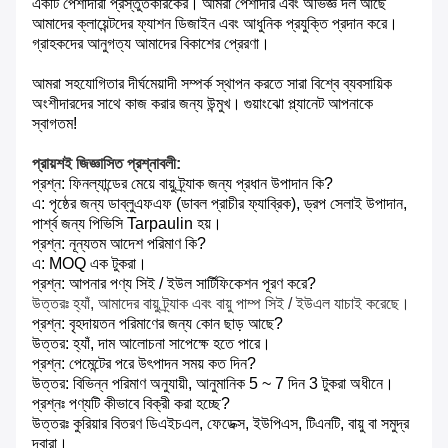
একটি পেশাদারী প্রস্তুতকারকের।
আমরা পেশাদার এবং অভিজ্ঞ দল আছে
আমাদের ক্লায়েন্টদের ফ্যাশন ডিজাইন এবং আধুনিক প্রযুক্তি প্রদান করে।
গ্রাহকদের আনুগত্য আমাদের বিকাশের প্রেরণা।
আমরা সহযোগিতার দীর্ঘমেয়াদী সম্পর্ক স্থাপন করতে সারা বিশ্বে ব্যবসায়িক
অংশীদারদের সাথে কাজ করার জন্য উন্মুখ।
গুয়াংঝো প্ল্যানেট আপনাকে
স্বাগতম!
প্রায়শই জিজ্ঞাসিত প্রশ্নাবলী:
প্রশ্ন: ফিনল্যান্ডের মেয়ে বায়ু ট্র্যাক জন্য প্রধান উপাদান কি?
এ: পৃষ্ঠের জন্য ডাব্লুএফএফ (ডাবল প্রাচীর ফ্যাব্রিক), ড্রপ সেলাই উপাদান,
পার্শ্ব জন্য পিভিসি Tarpaulin হয়।
প্রশ্ন: নূন্যতম আদেশ পরিমাণ কি?
এ: MOQ এক টুকরা।
প্রশ্ন: আপনার পণ্য সিই / ইউল সার্টিফিকেশন পূরণ করে?
উত্তরঃ হ্যাঁ, আমাদের বায়ু ট্র্যাক এবং বায়ু পাম্প সিই / ইউএল যাচাই করেছে।
প্রশ্ন: বৃহদায়তন পরিমাণের জন্য কোন ছাড় আছে?
উত্তর: হ্যাঁ, দাম আলোচনা সাপেক্ষে হতে পারে।
প্রশ্ন: পেমেন্টের পরে উৎপাদন সময় কত দিন?
উত্তর: বিভিন্ন পরিমাণ অনুযায়ী, আনুমানিক 5 ~ 7 দিন 3 টুকরা অধীনে।
প্রশ্নঃ পণ্যটি কীভাবে বিক্রী করা হচ্ছে?
উত্তরঃ কুরিয়ার বিতরণ ডিএইচএল, ফেডেক্স, ইউপিএস, টিএনটি, বায়ু বা সমুদ্র
দ্বারা।