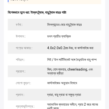
বিশেষভাবে তুলে ধরা:
টাম্বল ট্র্যাক
,
বায়ু ট্র্যাক মাদুর গাট্টা
বর্ণনা::
ফিনল্যান্ডের মেয়ে বায়ু ট্র্যাক মাদুর
উপাদান::
ডবল প্রাচীর ফ্যাব্রিক
পণ্যের আকার::
4.0x2.0x0.2m উচ্চ, বা কাস্টমাইজ করা
শহিদুল::
সিই / উল সার্টিফিকেট সঙ্গে বৈদ্যুতিক বায়ু পাম্প
জিম, হোম ব্যবহার, cheerleading, এবং
প্রয়োগ::
অন্যান্য ক্রীড়া
লোগো মুদ্রণ::
কাস্টমাইজড অনুরোধ হিসাবে
প্রদান::
দ্বারা, বায়ু দ্বারা বা সমুদ্র দ্বারা
স্বাভাবিক ব্যবহারের অধীনে, প্রায় 2 বছর মানের
প্রত্যাভূতিপত্র::
গুরন্টি আছে