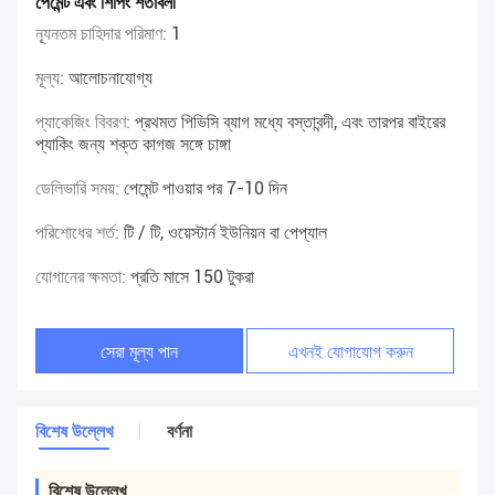
পেমেন্ট এবং শিপিং শর্তাবলী
ন্যূনতম চাহিদার পরিমাণ:
1
মূল্য:
আলোচনাযোগ্য
প্যাকেজিং বিবরণ:
প্রথমত পিভিসি ব্যাগ মধ্যে বস্তাবন্দী, এবং তারপর বাইরের
প্যাকিং জন্য শক্ত কাগজ সঙ্গে চাঙ্গা
ডেলিভারি সময়:
পেমেন্ট পাওয়ার পর 7-10 দিন
পরিশোধের শর্ত:
টি / টি, ওয়েস্টার্ন ইউনিয়ন বা পেপ্যাল
যোগানের ক্ষমতা:
প্রতি মাসে 150 টুকরা
সেরা মূল্য পান
এখনই যোগাযোগ করুন
বিশেষ উল্লেখ
বর্ণনা
বিশেষ উল্লেখ