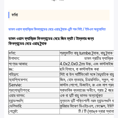
বর্ণনা
ডাবল ওয়াল ফ্যাব্রিক ফিনল্যান্ডের মেয়ে এয়ার ট্র্যাক এন্টি শক সিই / ইউএল অনুমোদিত
ডাবল ওয়াল ফ্যাব্রিক ফিনল্যান্ডের মেয়ে জিম ম্যাট / টাম্বলার জন্য
ফিনল্যান্ডের মেয়ে এয়ার ট্র্যাক
বর্ণনা:
প্রস্ফুটিত বায়ু tumbe ট্র্যাক, বায়ু ট্র্যাক মাদ
উপাদান:
ডাবল প্রাচীর ফ্যাব্রিক
পণ্যের আকার:
4.0x2.0x0.2m উচ্চ, এবং কাস্টমাইজ করা
রঙ:
ছবি হিসাবে, বা কাস্টমাইজ করা
শহিদুল:
সিই বা উল সার্টিফিকেট সঙ্গে বৈদ্যুতিক বায়ু পা
অ্যাপ্লিকেশন:
জিম, হোম ব্যবহার, চিয়ারলিডিং, স্কুল, পার
Servie:
কাস্টম লোগো, ডিজাইন, রং এবং মাপ গ্রহণয
প্রত্যাভূতিপত্র:
স্বাভাবিক ব্যবহারের অধীনে, প্রায় 2 বছর মান
এয়ার ভালভ:
এক বা দুটি বায়ু ভালভ অন্তর্ভুক্ত
হ্যান্ডলগুলি:
নূন্যতম দুটি শক্তিশালী নরম হ্যান্ডলগুলি বাইর
ডেলিভারি:
কুরিয়ার বিতরণ ডিএইচএল, ফেডেক্স, ইউপিএস, টি
পেমেন্ট:
টি / টি (ব্যাঙ্ক দ্বারা স্থানান্