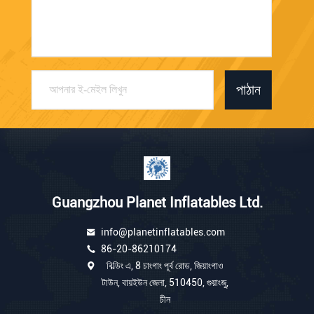
পাঠান
Guangzhou Planet Inflatables Ltd.
info@planetinflatables.com
86-20-86210174
বিল্ডিং এ, 8 চাংগাং পূর্ব রোড, জিয়াংগাও
টাউন, বায়ইউন জেলা, 510450, গুয়াংজু,
চীন