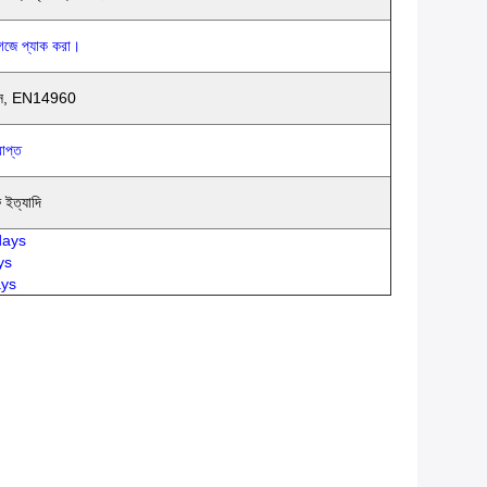
াগজে প্যাক করা।
এস, EN14960
াপ্ত
 ইত্যাদি
0days
ys
ays