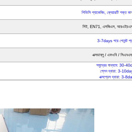
পিভিসি প্যাকেজিং, ব্লেয়ারটি শক্ত ক
সিই, EN71, এসজিএস, আরএইচ
3-7days পরে পেমেন্ট প্র
এক্সডাব্লু / এফওবি / সিএনএফ
সমুদ্রের মাধ্যমে: 30-4
প্লেন দ্বারা: 3-10da
এক্সপ্রেস দ্বারা: 3-8d