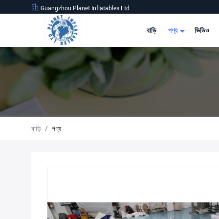
Guangzhou Planet Inflatables Ltd.
বাড়ি
পণ্য
ভিডিও
বাড়ি
/
পণ্য