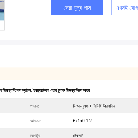
সেরা মূল্য পান
এখনই যোগ
বল জিমন্যাস্টিকস ম্যাটস
,
ইনফ্ল্যাটেবল এয়ার ট্র্যাক জিমন্যাস্টিক্স মাদুর
পাদান:
ডিডাব্লুএফ + পিভিসি টারপলিন
আয়তন:
6x1x0.1 মি
বৈশিষ্ট্য:
টেকসই