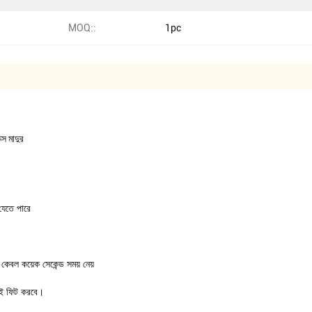
MOQ::
1pc
ক্স মাদুর
 যেতে পারে
 কেবল কয়েক সেকেন্ড সময় নেয়
েই ফিট করবে।