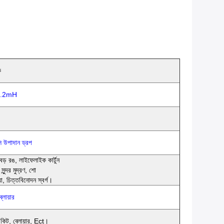
ক
 0.2mH
ি উপাদান ড্রপ
 R বড় রঙ, লাইফেলাইক কার্টুন
ুন্দর মুদ্রণ, শো
া, চিত্তবিনোদন স্বর্গ।
্লোয়ার
 কিট, ব্লোয়ার, Ect।