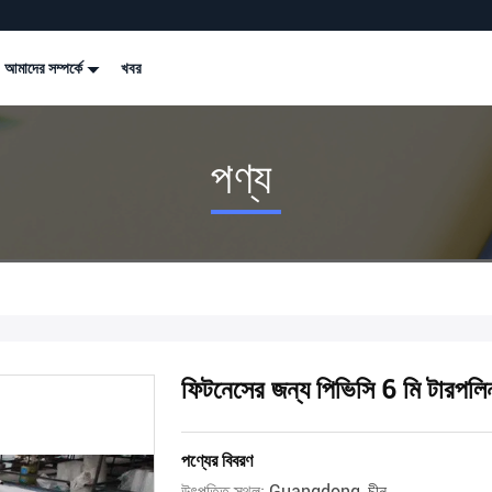
আমাদের সম্পর্কে
খবর
পণ্য
ফিটনেসের জন্য পিভিসি 6 মি টারপলিন 
পণ্যের বিবরণ
উৎপত্তি স্থল:
Guangdong, চীন