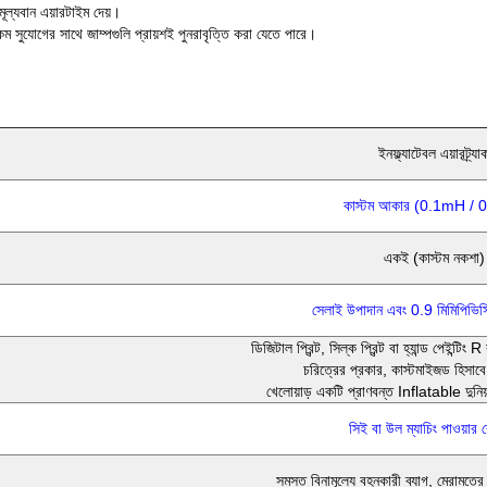
্যবান এয়ারটাইম দেয়।
কম সুযোগের সাথে জাম্পগুলি প্রায়শই পুনরাবৃত্তি করা যেতে পারে।
ইনফ্ল্যাটেবল এয়ারট্র্যা
কাস্টম আকার (0.1mH /
একই (কাস্টম নকশা)
সেলাই উপাদান এবং 0.9 মিমিপিভিস
ডিজিটাল প্রিন্ট, সিল্ক প্রিন্ট বা হ্যান্ড পেইন্টিং
চরিত্রের প্রকার, কাস্টমাইজড হিসাবে স
খেলোয়াড় একটি প্রাণবন্ত Inflatable দুনিয়
সিই বা উল ম্যাচিং পাওয়ার ব
সমস্ত বিনামূল্যে বহনকারী ব্যাগ, মেরামতের