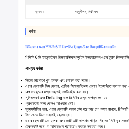
ব্যবহার:
অনুশীলন, ফিটনেস
বর্ণনা
ফিটনেসের জন্য পিভিসি 6 মি টারপলিন ইনফ্ল্যাটেবল জিমন্যাস্টিকস ম্যাটস
পিভিসি 6 মি ইনফ্ল্যাটেবল জিমন্যাস্টিকস ম্যাটস ইনফ্ল্যাটেবল এয়ার ট্র্যাক জিমন্যাস্টি
পণ্যের বর্ণনা
জিমের চারপাশে খুব হালকা এবং চলাচল করা সহজ।
এয়ার ফ্লোরটি জিম ফ্লোর, শৈল্পিক জিমন্যাস্টিকস ফ্লোর ইত্যাদিতে স্থাপন করা
চাপ সেকেন্ডের মধ্যে সহজেই কাস্টমাইজ করা হয়।
স্ফীতকরণ এবং Deflating এক মিনিটের মধ্যে সম্পন্ন করা হয়
প্রশিক্ষণের সময় কোনও আওয়াজ নেই।
মূল্যস্ফীতির পরে, এয়ার ফ্লোরটি কয়েক ঘন্টা ধরে তার চাপ বজায় রাখবে, রিফিলটি
জিম থেকে জিমে সহজেই বহনযোগ্য।
এয়ার ফ্লোরটি এত হালকা এবং ছোট এটি আপনার গাড়ির পিছনের সিটে খুব সহজ
টেকঅফটি নরম, যা আঘাতগুলি প্রতিরোধ করতে সহায়তা করে।