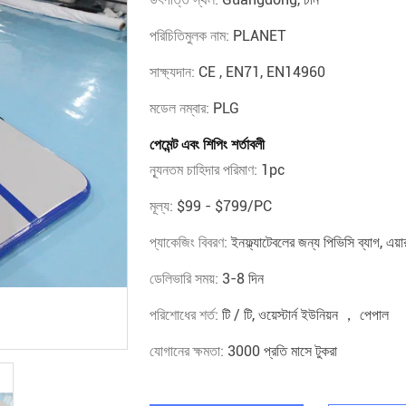
পরিচিতিমুলক নাম:
PLANET
সাক্ষ্যদান:
CE , EN71, EN14960
মডেল নম্বার:
PLG
পেমেন্ট এবং শিপিং শর্তাবলী
ন্যূনতম চাহিদার পরিমাণ:
1pc
মূল্য:
$99 - $799/PC
প্যাকেজিং বিবরণ:
ইনফ্ল্যাটেবলের জন্য পিভিসি ব্যাগ, এয
ডেলিভারি সময়:
3-8 দিন
পরিশোধের শর্ত:
টি / টি, ওয়েস্টার্ন ইউনিয়ন ， পেপাল
যোগানের ক্ষমতা:
3000 প্রতি মাসে টুকরা