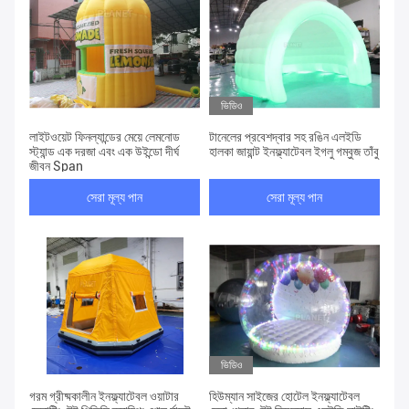
ভিডিও
লাইটওয়েট ফিনল্যান্ডের মেয়ে লেমনোড
টানেলের প্রবেশদ্বার সহ রঙিন এলইডি
স্ট্যান্ড এক দরজা এবং এক উইন্ডো দীর্ঘ
হালকা জায়ান্ট ইনফ্ল্যাটেবল ইগলু গম্বুজ তাঁবু
জীবন Span
সেরা মূল্য পান
সেরা মূল্য পান
ভিডিও
গরম গ্রীষ্মকালীন ইনফ্ল্যাটেবল ওয়াটার
হিউম্যান সাইজের হোটেল ইনফ্ল্যাটেবল