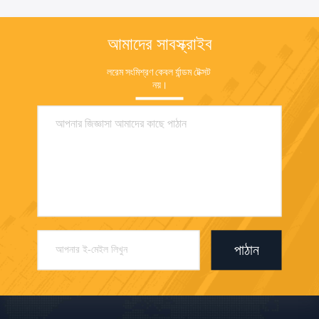
আমাদের সাবস্ক্রাইব
লরেম সংমিশ্রণ কেবল র্যান্ডম টেক্সট 
নয়।
পাঠান