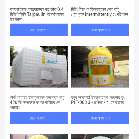
কাস্টমাইজড ইনফ্ল্যাটেবল বার তাঁত 0.4
মিটিং বিজ্ঞাপন ফিনল্যান্ডের মেয়ে তাঁবু
মিমি পিভিসি Tarpaulin প্রদর্শন জন্য
প্রোগ্রাম intermittently রং পরিবর্তন
দুই দরজা
সেরা মূল্য পান
সেরা মূল্য পান
লার্জ হোয়াইট ইনফ্লেটেবল ঘনক্ষেত্র তাঁবু
হলুদ অক্সফোর্ড ইনফ্ল্যাটেবল লেমনোড বুথ
420 ডি অক্সফোর্ড কাপড় বাণিজ্য শো
PLT-063 3 এম ডিয়া / 4 এম উচ্চতা
প্রয়োগ
সেরা মূল্য পান
সেরা মূল্য পান