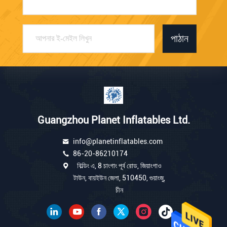
পাঠান
Guangzhou Planet Inflatables Ltd.
info@planetinflatables.com
86-20-86210174
বিল্ডিং এ, 8 চাংগাং পূর্ব রোড, জিয়াংগাও
টাউন, বায়ইউন জেলা, 510450, গুয়াংজু,
চীন