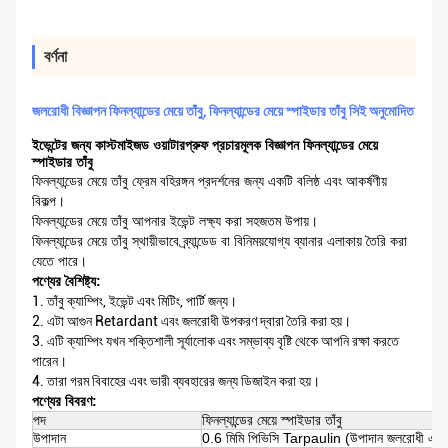
বর্ণনা
জলরোধী বিজ্ঞাপন ফিনল্যান্ডের মেয়ে তাঁবু, ফিনল্যান্ডের মেয়ে স্পাইডার তাঁবু সিই অনুমোদিত
ইভেন্টের জন্য কাস্টমাইজড ওয়াটারপ্রুফ প্রচারমূলক বিজ্ঞাপন ফিনল্যান্ডের মেয়ে
স্পাইডার তাঁবু
ফিনল্যান্ডের মেয়ে তাঁবু ফ্রেম বহিরঙ্গন প্রদর্শনের জন্য একটি বলিষ্ঠ এবং আকর্ষণীয়
বিকল্প।
ফিনল্যান্ডের মেয়ে তাঁবু আপনার ইভেন্ট লক্ষ্য করা সহজতম উপায়।
ফিনল্যান্ডের মেয়ে তাঁবু স্থায়ীভাবে ব্র্যান্ডেড বা বিনিময়যোগ্য ব্যানার এলাকায় তৈরি করা
যেতে পারে।
পণ্যের বৈশিষ্ট্য:
1. তাঁবু ক্যাম্পিং, ইভেন্ট এবং মিটিং, পার্টি জন্য।
2. এটা আগুন Retardant এবং জলরোধী উপকরণ দ্বারা তৈরি করা হয়।
3. এটি ক্যাম্পিং যখন শক্তিশালী সূর্যালোক এবং সম্ভাব্য বৃষ্টি থেকে আপনি রক্ষা করতে
পারেন।
4. তারা গরম বিবাহের এবং ভারী ব্যবহারের জন্য ডিজাইন করা হয়।
পণ্যের বিবরণ:
পদ
ফিনল্যান্ডের মেয়ে স্পাইডার তাঁবু
উপাদান
0.6 মিমি পিভিসি Tarpaulin (উপাদান জলরোধী এবং