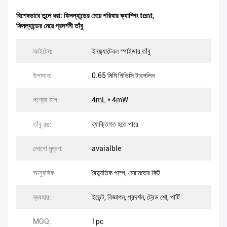
বিশেষভাবে তুলে ধরা:
ফিনল্যান্ডের মেয়ে পরিবার ক্যাম্পিং tent
,
ফিনল্যান্ডের মেয়ে প্রদর্শনী তাঁবু
আইটেম:
ইনফ্ল্যাটেবল স্পাইডার তাঁবু
উপাদান:
0.65 মিমি পিভিসি টারপলিন
পণ্যের মাপ:
4mL * 4mW
তাঁবু রঙ:
ব্যাক্তিগত হতে পারে
লোগো মুদ্রণ:
avaialble
আনুষঙ্গিক:
বৈদ্যুতিক পাম্প, মেরামতের কিট
ব্যবহার:
ইভেন্ট, বিজ্ঞাপন, প্রদর্শন, ট্রেড শো, পার্টি
MOQ:
1pc