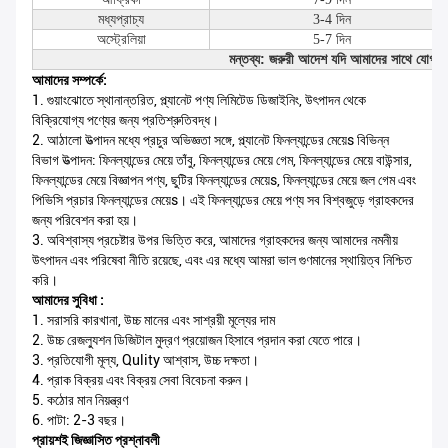
মধ্যপ্রাচ্য
3-4 দিন
অস্ট্রেলিয়া
5-7 দিন
মন্তব্য: জরুরী আদেশ যদি আমাদের সাথে যোগায
আমাদের সম্পর্কে:
1. গুয়াংঝোতে স্থানান্তরিত, প্ল্যানেট পণ্য লিমিটেড ডিজাইনিং, উৎপাদন থেকে
বিক্রিযোগ্য পণ্যের জন্য প্রতিশ্রুতিবদ্ধ।
2. আঠালো উত্পাদন মধ্যে প্রচুর অভিজ্ঞতা সঙ্গে, প্ল্যানেট ফিনল্যান্ডের মেয়েs বিভিন্ন
বিভাগ উত্পাদন: ফিনল্যান্ডের মেয়ে তাঁবু, ফিনল্যান্ডের মেয়ে গেম, ফিনল্যান্ডের মেয়ে বাউন্সার,
ফিনল্যান্ডের মেয়ে বিজ্ঞাপন পণ্য, ছুটির ফিনল্যান্ডের মেয়েs, ফিনল্যান্ডের মেয়ে জল গেম এবং
পিভিসি প্রচার ফিনল্যান্ডের মেয়েs। এই ফিনল্যান্ডের মেয়ে পণ্য সব বিশ্বজুড়ে গ্রাহকদের
জন্য পরিবেশন করা হয়।
3. অবিশ্বাস্য প্রচেষ্টার উপর ভিত্তি করে, আমাদের গ্রাহকদের জন্য আমাদের নমনীয়
উৎপাদন এবং পরিষেবা নীতি রয়েছে, এবং এর মধ্যে আমরা ভাল গুণমানের স্থায়িত্ব নিশ্চিত
করি।
আমাদের সুবিধা :
1. সরাসরি কারখানা, উচ্চ মানের এবং সাশ্রয়ী মূল্যের দাম
2. উচ্চ রেজল্যুশন ডিজিটাল মুদ্রণ প্রয়োজন হিসাবে প্রদান করা যেতে পারে।
3. প্রতিযোগী মূল্য, Qulity আশ্বাস, উচ্চ দক্ষতা।
4. প্রাক বিক্রয় এবং বিক্রয় সেবা বিবেচনা করুন।
5. কঠোর মান নিয়ন্ত্রণ
6. পাটা: 2-3 বছর।
প্রায়শই জিজ্ঞাসিত প্রশ্নাবলী