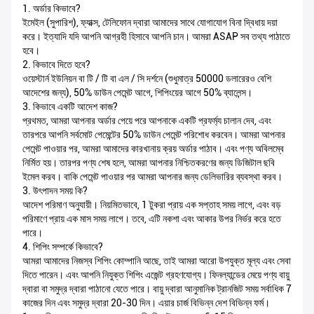
1. অর্ডার কিভাবে?
ইমেইল (সুপারিশ), ফ্যাক্স, টেলিফোন দ্বারা আমাদের সাথে যোগাযোগ বিনা দ্বিধায় দয়া
করে। ইত্যাদি যদি আপনি আগ্রহী হিসাবে আপনি চান। আমরা ASAP সব তথ্য পাঠাতে
হবে।
2. কিভাবে দিতে হবে?
ওয়েস্টার্ন ইউনিয়ন বা টি / টি বা এল / সি দর্শনে (শুধুমাত্র 50000 ডলারেরও বেশি
আদেশের জন্য), 50% ডাউন পেমেন্ট আগে, শিপিংয়ের আগে 50% ব্যালেন্স।
3. কিভাবে একটি আদেশ কাজ?
প্রথমত, আমরা আপনার অর্ডার পেয়ে পরে আপনাকে একটি প্রফর্ম্য চালান দেব, এবং
তারপরে আপনি সর্বমোট পেমেন্টের 50% ডাউন পেমেন্ট পরিশোধ করবেন। আমরা আপনার
পেমেন্ট পাওয়ার পর, আমরা আমাদের কারখানায় ক্রয় অর্ডার পাঠাব। এবং পণ্য অবিলম্বে
নির্মিত হয়। তারপর পণ্য শেষ হলে, আমরা আপনার নিশ্চিতকরণের জন্য ডিজিটাল ছবি
ইমেল করব। বাকি পেমেন্ট পাওয়ার পর আমরা আপনার জন্য ডেলিভারির ব্যবস্থা করব।
3. উৎপাদন সময় কি?
আদেশ পরিমাণ অনুযায়ী। নিয়মিতভাবে, 1 টুকরা প্রায় এক সপ্তাহ সময় লাগে, এবং বড়
পরিমাণে প্রায় এক মাস সময় লাগে। তবে, এটি নকশা এবং আকার উপর নির্ভর করে হতে
পারে।
4. শিপিং সম্পর্কে কিভাবে?
আমরা আমাদের নিজস্ব শিপিং কোম্পানি আছে, তাই আমরা আরো উপযুক্ত মূল্য এবং সেবা
দিতে পারেন। এবং আপনি নিযুক্ত শিপিং এজেন্ট গ্রহণযোগ্য। ফিনল্যান্ডের মেয়ে পণ্য বায়ু
দ্বারা বা সমুদ্র দ্বারা পাঠানো যেতে পারে। বায়ু দ্বারা আনুমানিক ট্রানজিট সময় সর্বাধিক 7
কাজের দিন এবং সমুদ্র দ্বারা 20-30 দিন। এয়ার চার্জ বিভিন্ন দেশ বিভিন্ন ফর্ম।