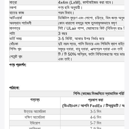
মাত্রা
4x4m (LxW), কাস্টমাইজড করা যাবে।
নকশা
পণ্য ছবি অনুযায়ী।
হাতের কাজ
গরম বিবাহ।
আর্টওয়ার্ক
ডিজিটাল মুদ্রণ এবং লোগো, চরিত্র, থিম জন্য অনুকরণ
অবস্থান শর্তাবলী
কোন ধারালো বস্তুর সঙ্গে তুলনামূলকভাবে মসৃণ
মালপত্র
সিই / ULair পাম্প, মেরামতের কিট (বিভিন্ন রঙে পিভ
পাটা
3 বছর
ভর্তি সময়
3-5 মিনিট, আকার উপর নির্ভর করে
বোঁচকা
দুই নরম স্তর, গালি ভিতরে এবং পিভিসি ব্যাগ বাইরে
শিপিং শব্দ
সমুদ্র দ্বারা, বায়ু দ্বারা, এক্সপ্রেস দ্বারা এবং তাই
টি / টি 50% অগ্রিম, ফটো নিশ্চিতকরণের পরে ভারসাম্য,
পেমেন্ট শব্দ
এবং তাই।
পণ্য প্রদর্শন:
পাঠানো:
শিপিং (কাজের দিনগুলিতে স্বাভাবিক পরিস্থি
গন্তব্য
প্রকাশ করা
(ডিএইচএল / আপনি FedEx / টিঅ্যান্ডটি / আপ)
উত্তর আমেরিকা
3-5 দিন
দক্ষিণ আমেরিকা
4-6 দিন
ইউরোপ
5-7 দিন
আফ্রিকা
7-9 দিন