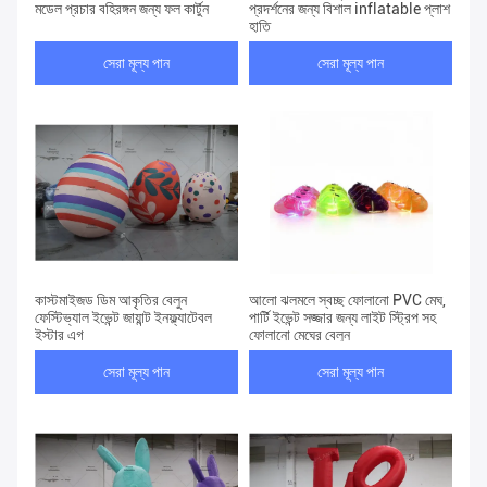
মডেল প্রচার বহিরঙ্গন জন্য ফল কার্টুন
প্রদর্শনের জন্য বিশাল inflatable প্লাশ
হাতি
সেরা মূল্য পান
সেরা মূল্য পান
কাস্টমাইজড ডিম আকৃতির বেলুন
আলো ঝলমলে স্বচ্ছ ফোলানো PVC মেঘ,
ফেস্টিভ্যাল ইভেন্ট জায়ান্ট ইনফ্ল্যাটেবল
পার্টি ইভেন্ট সজ্জার জন্য লাইট স্ট্রিপ সহ
ইস্টার এগ
ফোলানো মেঘের বেলুন
সেরা মূল্য পান
সেরা মূল্য পান