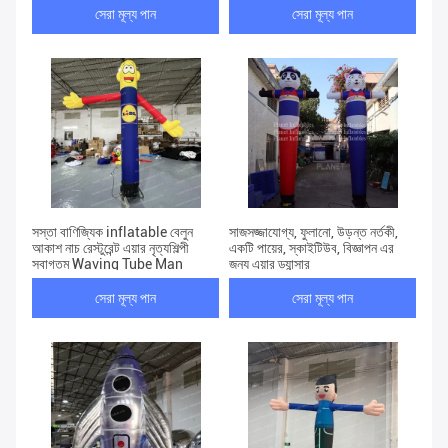
সেরা মূল্য পান
সেরা মূল্য পান
সস্তা বাণিজ্যিক inflatable বেলুন
সাজসজ্জাযোগ্য, ফুলানো, উড়ন্ত নর্তকী,
আকাশ নাচ রেস্টুরেন্ট এয়ার নৃত্যশিল্পী
একটি পায়ের, স্কাইটিউব, বিজ্ঞাপন এর
স্বাগতম Waving Tube Man
জন্য এয়ার ড্যান্সার
সেরা মূল্য পান
সেরা মূল্য পান