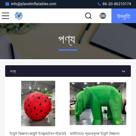
info@planetinflatables.com
86-20-86210174
উদ্ধৃতি
পণ্য
পণ্য
ইভেন্ট বিজ্ঞাপন জায়ান্ট ইনফ্ল্যাটেবল স্ট্রবেরি
আউটডোর প্রচারমূলক ইভেন্ট বিজ্ঞাপন