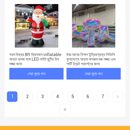
গরম বিক্রয় 8ft ক্রিসমাস inflatable
উচ্চ মানের বিশাল ইন্দ্রিয়গ্রাহ্য পিভিসি
সান্তা ক্লজ সঙ্গে LED লাইট ছুটির দিন
ফুলাযোগ্য আয়না মাশরুম মঞ্চ সজ্জা এবং
সজ্জা জন্য
পার্টি ইভেন্ট প্রদর্শনের জন্য
সেরা মূল্য পান
সেরা মূল্য পান
1
2
3
4
5
6
7