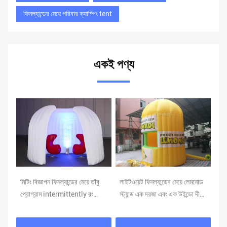
ফিনল্যান্ডের মেয়ে পরিবার ক্যাম্পিং tent
একই পণ্য
া
মিটিং বিজ্ঞাপন ফিনল্যান্ডের মেয়ে তাঁবু
লাইটওয়েট ফিনল্যান্ডের মেয়ে লেমনোড
কমল
প্রোগ্রাম intermittently রং
স্ট্যান্ড এক দরজা এবং এক উইন্ডো দীর্ঘ
টেন
পরিবর্তন
জীবন Span