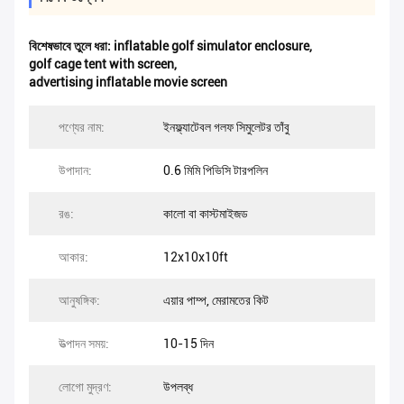
বিশেষভাবে তুলে ধরা:
inflatable golf simulator enclosure
,
golf cage tent with screen
,
advertising inflatable movie screen
পণ্যের নাম:
ইনফ্ল্যাটেবল গলফ সিমুলেটর তাঁবু
উপাদান:
0.6 মিমি পিভিসি টারপলিন
রঙ:
কালো বা কাস্টমাইজড
আকার:
12x10x10ft
আনুষঙ্গিক:
এয়ার পাম্প, মেরামতের কিট
উত্পাদন সময়:
10-15 দিন
লোগো মুদ্রণ:
উপলব্ধ