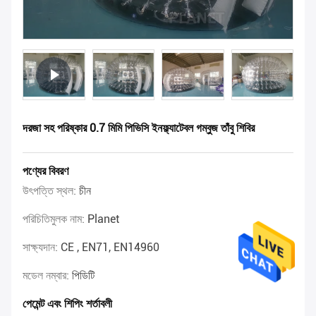
দরজা সহ পরিষ্কার 0.7 মিমি পিভিসি ইনফ্ল্যাটেবল গম্বুজ তাঁবু শিবির
পণ্যের বিবরণ
উৎপত্তি স্থল:
চীন
পরিচিতিমুলক নাম:
Planet
সাক্ষ্যদান:
CE , EN71, EN14960
মডেল নম্বার:
পিডিটি
পেমেন্ট এবং শিপিং শর্তাবলী