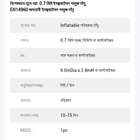
বিশেষভাবে তুলে ধরা:
0.7 মিমি ইনফ্ল্যাটেবল গম্বুজ তাঁবু
,
EN14960 জলরোধী ইনফ্ল্যাটেবল গম্বুজ তাঁবু
পণ্যের নাম:
Inflatable পরিষ্কার তাঁবু
পাদান:
0.7 মিমি স্বচ্ছ পিভিসি বা কাস্টমাইজড
রঙ:
সাফ করুন বা কাস্টমাইজড
আয়তন:
4.0mDia x 2.8mH বা কাস্টমাইজড
বায়ুনিষ্কাশনযন্ত্র:
সিই / উল
ব্যবহার:
বহিরঙ্গন
উৎপাদন সময়:
10-15 দিন
MOQ::
1pc