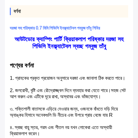
বর্ণনা
দরজা সহ পরিষ্কার 0.7 মিমি পিভিসি ইনফ্ল্যাটেবল গম্বুজ তাঁবু শিবির
আউটডোর ক্যাম্পিং পার্টি ক্রিয়াকলাপ পরিষ্কার দরজা সহ
পিভিসি ইনফ্ল্যাটেবল স্বচ্ছ গম্বুজ তাঁবু
পণ্যের বর্ণনা
1. গ্রাহকের প্রকৃত প্রয়োজন অনুসারে দরজা এবং জানালা ঠিক করতে পারে।
2. জলরোধী, বৃষ্টি এবং রৌদ্রোজ্জ্বল দিনে ব্যবহার করা যেতে পারে।সহজ সেট
আপ করুন এবং এটিকে দূরে রাখা, অস্থাবর এবং ভাঁজযোগ্য।
৩. শক্তিশালী বাতাসকে এড়িয়ে দেওয়ার জন্য, ওজনকে বাঁধতে দড়ি দিয়ে
অ্যাঙ্কর হিসাবে অনেকগুলি ডি নীচের এবং উপরে প্রায় বেজে যায় R
৪. স্বচ্ছ বায়ু স্তর, গরম এবং শীতল নয় যখন লোকেরা এতে অস্থায়ী
ক্রিয়াকলাপ করেন।