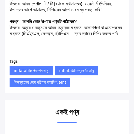
উত্তর: আমরা পেপাল, টি / টি (ব্যাংক স্থানান্তর), ওয়েস্টার্ন ইউনিয়ন,
উত্পাদনের আগে আমানত, শিপিংয়ের আগে ভারসাম্য গ্রহণ করি।
প্রশ্ন:: আপনি কোন উপায়ে পণ্যটি পাঠাবেন?
উত্তর: অনুরোধ অনুসারে আমরা সমুদ্রের মাধ্যমে, আকাশপথে বা এক্সপ্রেসের
মাধ্যমে (ডিএইচএল, ফেডেক্স, ইউপিএস ... দ্বার দ্বারে) শিপিং করতে পারি।
Tags:
inflatable প্রদর্শন তাঁবু
inflatable প্রদর্শন তাঁবু
ফিনল্যান্ডের মেয়ে পরিবার ক্যাম্পিং tent
একই পণ্য