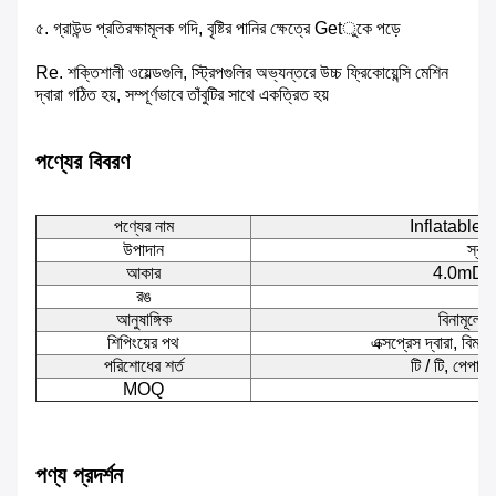
৫. গ্রাউন্ড প্রতিরক্ষামূলক গদি, বৃষ্টির পানির ক্ষেত্রে Getুকে পড়ে
Re. শক্তিশালী ওয়েল্ডগুলি, স্ট্রিপগুলির অভ্যন্তরে উচ্চ ফ্রিকোয়েন্সি মেশিন
দ্বারা গঠিত হয়, সম্পূর্ণভাবে তাঁবুটির সাথে একত্রিত হয়
পণ্যের বিবরণ
পণ্যের নাম
Inflatable পরি
উপাদান
স্বচ্
আকার
4.0mDi
রঙ
স
আনুষাঙ্গিক
বিনামূল্য
শিপিংয়ের পথ
এক্সপ্রেস দ্বারা, বিমান দ
পরিশোধের শর্ত
টি / টি, পেপাল, 
MOQ
1 
পণ্য প্রদর্শন