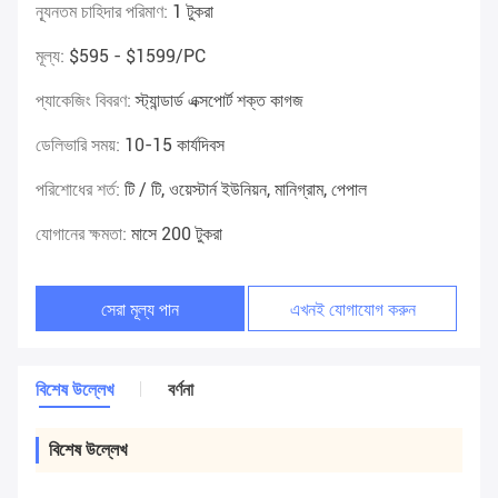
ন্যূনতম চাহিদার পরিমাণ:
1 টুকরা
মূল্য:
$595 - $1599/PC
প্যাকেজিং বিবরণ:
স্ট্যান্ডার্ড এক্সপোর্ট শক্ত কাগজ
ডেলিভারি সময়:
10-15 কার্যদিবস
পরিশোধের শর্ত:
টি / টি, ওয়েস্টার্ন ইউনিয়ন, মানিগ্রাম, পেপাল
যোগানের ক্ষমতা:
মাসে 200 টুকরা
সেরা মূল্য পান
এখনই যোগাযোগ করুন
বিশেষ উল্লেখ
বর্ণনা
বিশেষ উল্লেখ