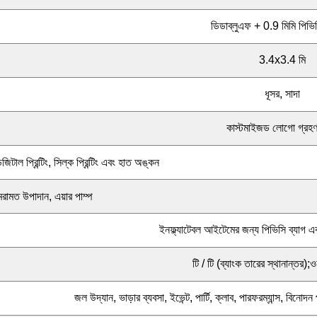
ডিডাব্লুএফ + 0.9 মিমি পিভি
3.4x3.4 মি
ধূসর, সাদা
কাস্টমাইজড লোগো গ্রহণ
িজিটাল প্রিন্টিং, সিল্ক প্রিন্টিং এবং হাত অঙ্কন
েরামত উপাদান, এয়ার পাম্প
ইনফ্ল্যাটেবল আইটেমের জন্য পিভিসি ব্যাগ এবং
টি / টি (ব্যাংক তারের স্থানান্তর);ওয
জল উদ্যান, ভাড়ার ব্যবসা, ইভেন্ট, পার্টি, ক্লাব, পারফরম্যান্স, বিনোদন প