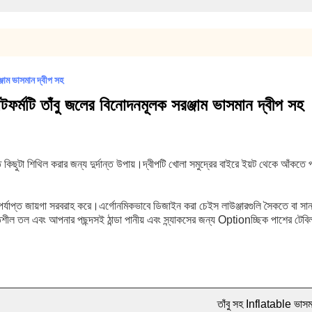
্জাম ভাসমান দ্বীপ সহ
যাটফর্মটি তাঁবু জলের বিনোদনমূলক সরঞ্জাম ভাসমান দ্বীপ সহ
তে কিছুটা শিথিল করার জন্য দুর্দান্ত উপায়।দ্বীপটি খোলা সমুদ্রের বাইরে ইয়ট থেকে আঁকত
য পর্যাপ্ত জায়গা সরবরাহ করে।এর্গোনমিকভাবে ডিজাইন করা চেইস লাউঞ্জারগুলি সৈকতে বা সা
্থিতিশীল তল এবং আপনার পছন্দসই ঠান্ডা পানীয় এবং স্ন্যাকসের জন্য Optionচ্ছিক পাশের 
তাঁবু সহ Inflatable ভাসম