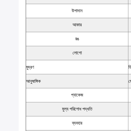
উপাদান
আকার
রঙ
লোগো
মুদ্রণ
ড
আনুষাঙ্গিক
ম
প্যাকেজ
মুল্য পরিশোধ পদ্ধতি
ব্যবহার