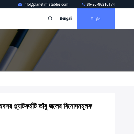
info@planetinflatables.com
86-20-86210174
উদ্ধৃতি
Bengali
অবসর প্ল্যাটফর্মটি তাঁবু জলের বিনোদনমূলক