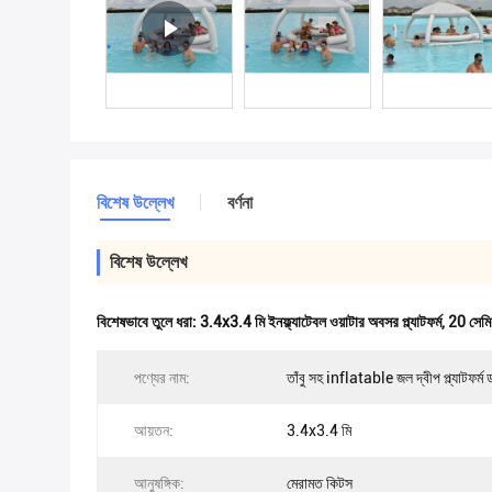
বিশেষ উল্লেখ
বর্ণনা
বিশেষ উল্লেখ
বিশেষভাবে তুলে ধরা:
3.4x3.4 মি ইনফ্ল্যাটেবল ওয়াটার অবসর প্ল্যাটফর্ম
,
20 সেমি 
পণ্যের নাম:
তাঁবু সহ inflatable জল দ্বীপ প্ল্যাটফর্ম
আয়তন:
3.4x3.4 মি
আনুষঙ্গিক:
মেরামত কিটস