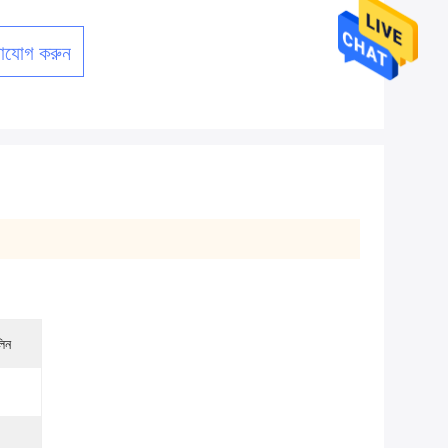
াযোগ করুন
লিন