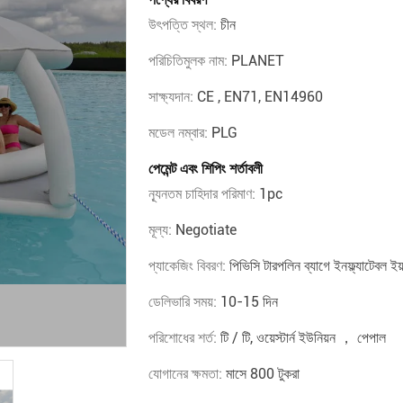
উৎপত্তি স্থল:
চীন
পরিচিতিমুলক নাম:
PLANET
সাক্ষ্যদান:
CE , EN71, EN14960
মডেল নম্বার:
PLG
পেমেন্ট এবং শিপিং শর্তাবলী
ন্যূনতম চাহিদার পরিমাণ:
1pc
মূল্য:
Negotiate
প্যাকেজিং বিবরণ:
পিভিসি টারপলিন ব্যাগে ইনফ্ল্যাটেবল ইয
ডেলিভারি সময়:
10-15 দিন
পরিশোধের শর্ত:
টি / টি, ওয়েস্টার্ন ইউনিয়ন ， পেপাল
যোগানের ক্ষমতা:
মাসে 800 টুকরা