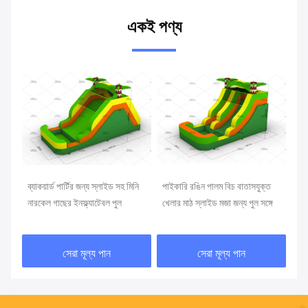
একই পণ্য
ব্যাকয়ার্ড পার্টির জন্য স্লাইড সহ মিনি
পাইকারি রঙিন পালম বিচ বাতাসযুক্ত
বাণি
ার্ড
নারকেল গাছের ইনফ্ল্যাটেবল পুল
খেলার মাঠ স্লাইড মজা জন্য পুল সঙ্গে
ইনফ
লেন
এবং
সেরা মূল্য পান
সেরা মূল্য পান