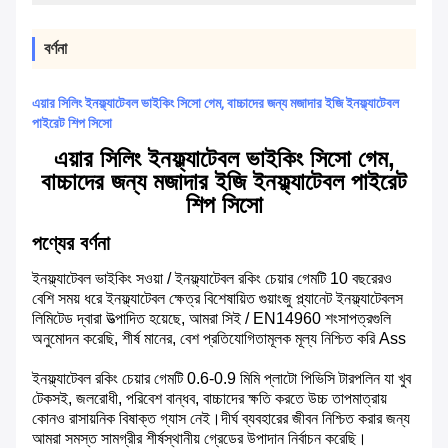
বর্ণনা
এয়ার সিলিং ইনফ্ল্যাটেবল ভাইকিং সিসো গেম, বাচ্চাদের জন্য মজাদার ইজি ইনফ্ল্যাটেবল
পাইরেট শিপ সিসো
এয়ার সিলিং ইনফ্ল্যাটেবল ভাইকিং সিসো গেম,
বাচ্চাদের জন্য মজাদার ইজি ইনফ্ল্যাটেবল পাইরেট
শিপ সিসো
পণ্যের বর্ণনা
ইনফ্ল্যাটেবল ভাইকিং সওয়া / ইনফ্ল্যাটেবল রকিং চেয়ার গেমটি 10 ​​বছরেরও
বেশি সময় ধরে ইনফ্ল্যাটেবল ক্ষেত্র বিশেষায়িত গুয়াংজু প্ল্যানেট ইনফ্ল্যাটেবলস
লিমিটেড দ্বারা উত্পাদিত হয়েছে, আমরা সিই / EN14960 শংসাপত্রগুলি
অনুমোদন করেছি, শীর্ষ মানের, বেশ প্রতিযোগিতামূলক মূল্য নিশ্চিত করি Ass
ইনফ্ল্যাটেবল রকিং চেয়ার গেমটি 0.6-0.9 মিমি প্লাটো পিভিসি টারপলিন যা খুব
টেকসই, জলরোধী, পরিবেশ বান্ধব, বাচ্চাদের ক্ষতি করতে উচ্চ তাপমাত্রায়
কোনও রাসায়নিক বিষাক্ত গ্যাস নেই।দীর্ঘ ব্যবহারের জীবন নিশ্চিত করার জন্য
আমরা সমস্ত সামগ্রীর শীর্ষস্থানীয় গ্রেডের উপাদান নির্বাচন করেছি।