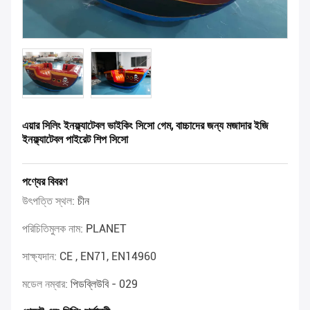
এয়ার সিলিং ইনফ্ল্যাটেবল ভাইকিং সিসো গেম, বাচ্চাদের জন্য মজাদার ইজি
ইনফ্ল্যাটেবল পাইরেট শিপ সিসো
পণ্যের বিবরণ
উৎপত্তি স্থল:
চীন
পরিচিতিমুলক নাম:
PLANET
সাক্ষ্যদান:
CE , EN71, EN14960
মডেল নম্বার:
পিডব্লিউবি - 029