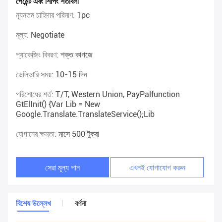
পেমেন্ট এবং শিপিং শর্তাবলী
ন্যূনতম চাহিদার পরিমাণ:
1pc
মূল্য:
Negotiate
প্যাকেজিং বিবরণ:
শক্ত কাগজে
ডেলিভারি সময়:
10-15 দিন
পরিশোধের শর্ত:
T/T, Western Union, PayPalfunction
GtElInit() {var Lib = New
Google.translate.TranslateService();lib
যোগানের ক্ষমতা:
মাসে 500 টুকরা
সেরা মূল্য পান
এখনই যোগাযোগ করুন
বিশেষ উল্লেখ
বর্ণনা