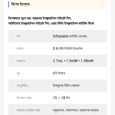
বিশেষ উল্লেখ
বিশেষভাবে তুলে ধরা:
বাচ্চাদের ইনফ্ল্যাটেবল পাইরেট শিপ
,
আউটডোর ইনফ্ল্যাটেবল পাইরেট শিপ
,
এয়ার সিলিং ইনফ্ল্যাটেবল ভাইকিং সিসো
পদ:
Inflatable ভাইকিং দেখেছে
পাদান:
0.6 মিমি পিভিসি টারপলিন
আয়তন:
2.7mL * 1.5mW * 1.08mH
রঙ:
ছবি হিসাবে
আনুষঙ্গিক:
বিনামূল্যে কিটস মেরামত
উৎপাদন সময়:
15 ~ 18 দিন
জাহাজে প্রেরিত কাজ:
সমুদ্রপথে, আকাশপথে, প্রকাশের মাধ্যমে