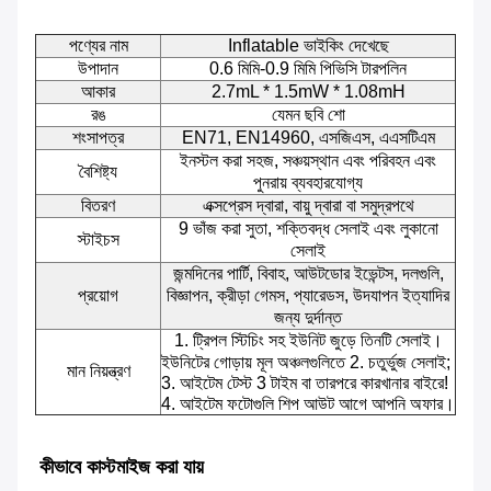
পণ্যের নাম
Inflatable ভাইকিং দেখেছে
উপাদান
0.6 মিমি-0.9 মিমি পিভিসি টারপলিন
আকার
2.7mL * 1.5mW * 1.08mH
রঙ
যেমন ছবি শো
শংসাপত্র
EN71, EN14960, এসজিএস, এএসটিএম
ইনস্টল করা সহজ, সঞ্চয়স্থান এবং পরিবহন এবং
বৈশিষ্ট্য
পুনরায় ব্যবহারযোগ্য
বিতরণ
এক্সপ্রেস দ্বারা, বায়ু দ্বারা বা সমুদ্রপথে
9 ভাঁজ করা সুতা, শক্তিবদ্ধ সেলাই এবং লুকানো
স্টাইচস
সেলাই
জন্মদিনের পার্টি, বিবাহ, আউটডোর ইভেন্টস, দলগুলি,
প্রয়োগ
বিজ্ঞাপন, ক্রীড়া গেমস, প্যারেডস, উদযাপন ইত্যাদির
জন্য দুর্দান্ত
1. ট্রিপল স্টিচিং সহ ইউনিট জুড়ে তিনটি সেলাই।
ইউনিটের গোড়ায় মূল অঞ্চলগুলিতে 2. চতুর্ভুজ সেলাই;
মান নিয়ন্ত্রণ
3. আইটেম টেস্ট 3 টাইম বা তারপরে কারখানার বাইরে!
4. আইটেম ফটোগুলি শিপ আউট আগে আপনি অফার।
কীভাবে কাস্টমাইজ করা যায়