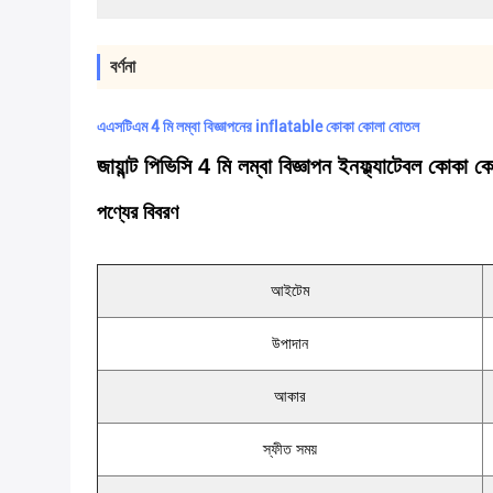
বর্ণনা
এএসটিএম 4 মি লম্বা বিজ্ঞাপনের inflatable কোকা কোলা বোতল
জায়ান্ট পিভিসি 4 মি লম্বা বিজ্ঞাপন ইনফ্ল্যাটেবল কোক
পণ্যের বিবরণ
আইটেম
উপাদান
আকার
স্ফীত সময়