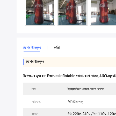
বিশেষ উল্লেখ
বর্ণনা
বিশেষ উল্লেখ
বিশেষভাবে তুলে ধরা:
বিজ্ঞাপনের inflatable কোকা কোলা বোতল
,
4 মি ইনফ্ল্য
নাম:
ইনফ্ল্যাটেবল কোকা কোলা বোতল
আয়তন:
M মিটার লম্বা
হাপর:
সিই 220v-240v / উল 110v-120v