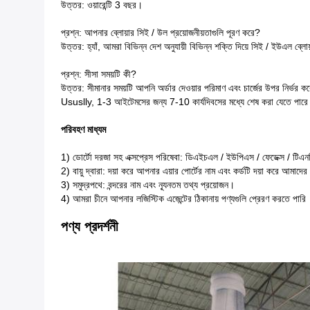
উত্তর: ওয়ারেন্টি 3 বছর।
প্রশ্ন: আপনার ব্লোয়ার সিই / উল প্রয়োজনীয়তাগুলি পূরণ করে?
উত্তর: হ্যাঁ, আমরা বিভিন্ন দেশ অনুযায়ী বিভিন্ন শক্তি দিয়ে সিই / ইউএল ব্ল
প্রশ্ন: সীসা সময়টি কী?
উত্তর: সীমানার সময়টি আপনি অর্ডার দেওয়ার পরিমাণ এবং চার্জের উপর নির্ভর ক
Ususlly, 1-3 আইটেমসের জন্য 7-10 কার্যদিবসের মধ্যে শেষ করা যেতে পারে
পরিবহণ মাধ্যম
1) ডোর্টো দরজা সহ এক্সপ্রেস পরিষেবা: ডিএইচএল / ইউপিএস / ফেডেক্স / টিএন
2) বায়ু দ্বারা: দয়া করে আপনার এয়ার পোর্টের নাম এবং কর্ডটি দয়া করে আমাদে
3) সমুদ্রপথে: বন্দরের নাম এবং ন্যূনতম তথ্য প্রয়োজন।
4) আমরা চীনে আপনার লজিস্টিক এজেন্টের ঠিকানায় পণ্যগুলি প্রেরণ করতে পারি
原文
পণ্য প্রদর্শনী