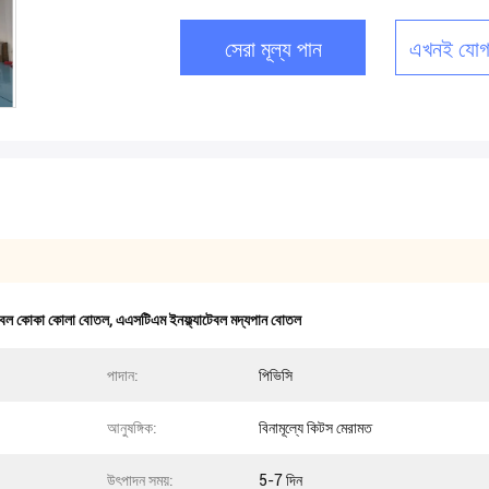
সেরা মূল্য পান
এখনই যোগ
াটেবল কোকা কোলা বোতল
,
এএসটিএম ইনফ্ল্যাটেবল মদ্যপান বোতল
পাদান:
পিভিসি
আনুষঙ্গিক:
বিনামূল্যে কিটস মেরামত
উৎপাদন সময়:
5-7 দিন