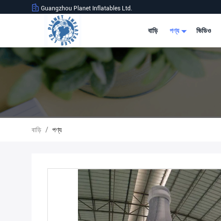
Guangzhou Planet Inflatables Ltd.
বাড়ি
পণ্য
ভিডিও
বাড়ি
/
পণ্য