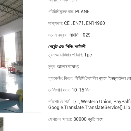
পরিচিতিমুলক নাম:
PLANET
সাক্ষ্যদান:
CE , EN71, EN14960
মডেল নম্বার:
পিসিসি - 029
পেমেন্ট এবং শিপিং শর্তাবলী
ন্যূনতম চাহিদার পরিমাণ:
1pc
মূল্য:
আলোচনাযোগ্য
প্যাকেজিং বিবরণ:
পিভিসি টারপলিন ব্যাগে ইনফ্ল্যাটেবল বো
ডেলিভারি সময়:
10-15 দিন
পরিশোধের শর্ত:
T/T, Western Union, PayPalfu
Google.translate.TranslateService();lib
যোগানের ক্ষমতা:
80000 প্রতি মাসে