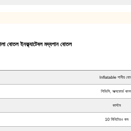
া কোলা বোতল ইনফ্ল্যাটেবল মদ্যপান বোতল
Inflatable পানীয় বো
পিভিসি, অক্সফোর্ড কাপ
কাস্টম
10 মিনিটেরও কম