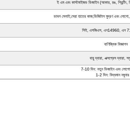
ই এম এবং কাস্টমাইজড ডিজাইন (আকার, রঙ, প্রিন্টিং, 
ডাবল সেলাই;সেরা হাতের কাজ;ডিজিটাল মুদ্রণ এবং লোগো
সিই, এসজিএস, এন14960, এন 7
বাণিজ্যিক বিজ্ঞাপন
বায়ু দ্বারা, এক্সপ্রেস দ্বারা, সম
7-10 দিন: নতুন ডিজাইন এবং লোগো ন
1-2 দিন: বিদ্যমান নমুনার