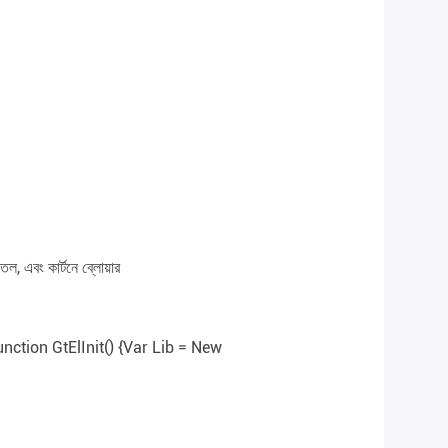
তল, এবং কার্টনে ব্লোয়ার
nction GtElInit() {var Lib = New