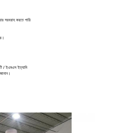
োয়ার সরবরাহ করতে পারি
রে।
টি / ইএমএস ইত্যাদি
র জানান।