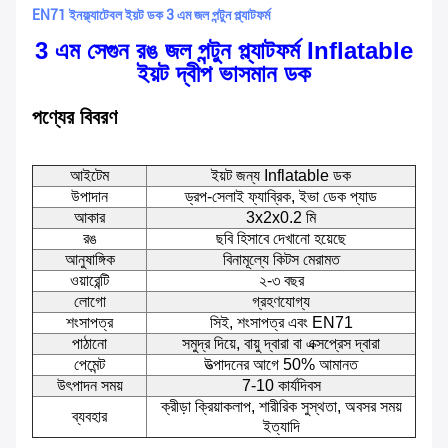
EN71 ইনফ্ল্যাটেবল ইয়ট ডক 3 এম জল পন্টুন প্ল্যাটফর্ম
3 এম সেগুন রঙ জল পন্টুন প্ল্যাটফর্ম Inflatable
ইয়ট দ্বীপ ভাসমান ডক
পণ্যের বিবরণ
আইটেম
ইয়ট জন্য Inflatable ডক
উপাদান
ড্রপ-সেলাই ফ্যাব্রিক, ইভা ডেক প্যাড
আকার
3x2x0.2 মি
রঙ
ছবি হিসাবে দেখানো হয়েছে
আনুষাঙ্গিক
বিনামূল্যে কিটস মেরামত
ওয়ারেন্টি
২-৩ বছর
লোগো
গ্রহণযোগ্য
শংসাপত্র
সিই, শংসাপত্র এবং EN71
পাঠানো
সমুদ্র দিয়ে, বায়ু দ্বারা বা এক্সপ্রেস দ্বারা
পেমেন্ট
উত্পাদনের আগে 50% আমানত
উৎপাদন সময়
7-10 কার্যদিবস
ক্রীড়া ক্রিয়াকলাপ, শারীরিক সুস্থতা, অবসর সময়
ব্যবহার
ইত্যাদি