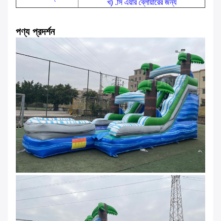
খ) .সি এয়ার ব্লোয়ারের জন্য
পণ্য প্রদর্শন