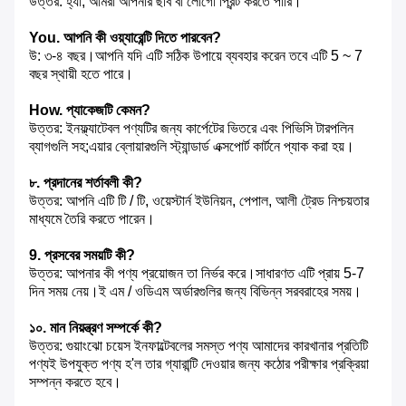
উত্তর: হ্যাঁ, আমরা আপনার ছবি বা লোগো প্রিন্ট করতে পারি।
You. আপনি কী ওয়্যারেন্টি দিতে পারবেন?
উ: ৩-৪ বছর।আপনি যদি এটি সঠিক উপায়ে ব্যবহার করেন তবে এটি 5 ~ 7
বছর স্থায়ী হতে পারে।
How. প্যাকেজটি কেমন?
উত্তর: ইনফ্ল্যাটেবল পণ্যটির জন্য কার্পেটের ভিতরে এবং পিভিসি টারপলিন
ব্যাগগুলি সহ;এয়ার ব্লোয়ারগুলি স্ট্যান্ডার্ড এক্সপোর্ট কার্টনে প্যাক করা হয়।
৮. প্রদানের শর্তাবলী কী?
উত্তর: আপনি এটি টি / টি, ওয়েস্টার্ন ইউনিয়ন, পেপাল, আলী ট্রেড নিশ্চয়তার
মাধ্যমে তৈরি করতে পারেন।
9. প্রসবের সময়টি কী?
উত্তর: আপনার কী পণ্য প্রয়োজন তা নির্ভর করে।সাধারণত এটি প্রায় 5-7
দিন সময় নেয়।ই এম / ওডিএম অর্ডারগুলির জন্য বিভিন্ন সরবরাহের সময়।
১০. মান নিয়ন্ত্রণ সম্পর্কে কী?
উত্তর: গুয়াংঝো চয়েস ইনফাল্টেবলের সমস্ত পণ্য আমাদের কারখানার প্রতিটি
পণ্যই উপযুক্ত পণ্য হ'ল তার গ্যারান্টি দেওয়ার জন্য কঠোর পরীক্ষার প্রক্রিয়া
সম্পন্ন করতে হবে।