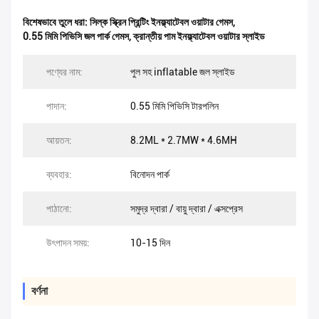
বিশেষভাবে তুলে ধরা:
সিল্ক স্ক্রিন প্রিন্টিং ইনফ্ল্যাটেবল ওয়াটার গেমস
,
0.55 মিমি পিভিসি জল পার্ক গেমস
,
ক্রান্তীয় পাম ইনফ্ল্যাটেবল ওয়াটার স্লাইড
পণ্যের নাম:
পুল সহ inflatable জল স্লাইড
পাদান:
0.55 মিমি পিভিসি টারপলিন
আয়তন:
8.2ML * 2.7MW * 4.6MH
ব্যবহার:
বিনোদন পার্ক
পাঠানো:
সমুদ্র দ্বারা / বায়ু দ্বারা / এক্সপ্রেস
উৎপাদন সময়:
10-15 দিন
বর্ণনা