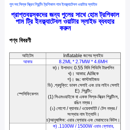
পুল সহ সিল্ক স্ক্রিন প্রিন্টিং ট্রপিকাল পাম ইনফ্ল্যাটেবল ওয়াটার স্লাইড
প্রাপ্তবয়স্কদের জন্য পুলের সাথে হোম ট্রপিকাল
পাম ট্রি ইনফ্ল্যাটেবল ওয়াটার স্লাইড ব্যবহার
করুন
পণ্য বিবরণী
আইটেম
Inflatable জলের স্লাইড
আকার
8.2ML * 2.7MW * 4.6MH
ক)। উপাদান: 0.55 মিমি পিভিসি টারপলিন
খ)। আকার: Alচ্ছিক
গ)। রঙ: কাস্টমাইজড
ডি) .প্রযুক্তি: ডাবল সেলাই এবং চার লাইন সেলাই
E) .প্রিন্টিং:
স্পেসিফিকেশন
(1) সিএমওয়াইকে বা একক সিল্ক-স্ক্রিন প্রিন্টিংস,
রঙিন নম্বর।
(২) লোগো / ব্যানার / ওয়েবসাইট / টেল নম্বর /
সংস্থার নাম ইত্যাদি।
চ)আনুষাঙ্গিক: এয়ার ব্লোয়ার এবং মেরামতের কিটস।
ক) .1100W / 1500W এয়ার ব্লোয়ার,