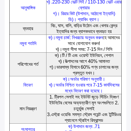
খ) .220-230 ভোল্ট সিই / 110-130 ভোল্ট এয়ার
আনুষাঙ্গিক
ব্লোয়ার
গ)। রিয়ার কিট (উপাদান, আঠালো ইত্যাদি)
ডি)। প্যাকিং ব্যাগ।
বিচ, ঘাস, বালি, বাড়ির উঠোন এবং খেলার কেন্দ্র
ব্যবহার
ইত্যাদির জন্য ব্যাপকভাবে ব্যবহৃত হয়
ক)।নমুনা চার্জ: নিখরচায় অনুভব করুন
হে আমাদের
নমুনা শর্তাদি
সাথে যোগাযোগ করুন!
খ)।নমুনা সীসা সময়: 7-15 দিন / পিসি
ক)।টি / টি এবং ওয়েস্ট ইউনিয়ন, পেপাল
খ)।উত্পাদনের আগে 40% আমানত
পরিশোধের শর্ত
গ)।ভারসাম্য হিসাবে 60% পণ্য চালানের জন্য
প্রস্তুত যখন।
ক)।অর্ডার পরিমাণ অনুযায়ী।
বিতরণ
খ)।অর্ডার নিশ্চিত হওয়ার পরে 7-15 কার্যদিবসের
মধ্যে বিতরণ করা হয়েছে।
1. ট্রিপল সেলাই সহ ইউনিট জুড়ে স্টিচিং দ্বিগুণ
ইউনিটের বেসের অভ্যন্তরীণ মূল অংশগুলিতে 2.
মান নিয়ন্ত্রণ
চতুর্ভুজ সেলাই
3.এস্ট্রা ওয়েবিং সমস্ত স্ট্রেস পয়েন্ট এবং ইন্টিরিওর
প্যানেলে স্ট্রাইপ রিফ্রান্সড
ক) উপাদান জন্য .71
শংসাপত্র