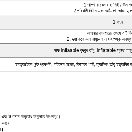
1.পাম্প বা ব্লোয়ার: সিই / উল
2.পরিবাহী কিটস এবং আঠালো: ভাঙ্গা হলে
1 বছর
আপনার ব্যবহারের শেষে এটি ব
2. দয়া করে ভাল বায়ুচলাচল সহ শুষ্ক অবস্থ
সাফ Inflaable বুদ্বুদ তাঁবু, Inflatable স্বচ্ছ গম্বু
ইনফ্ল্যাটেবল টেন্ট প্রদর্শনী, বহিরঙ্গন ইভেন্ট, বিবাহের পার্টি, ক্যাম্পিং তাঁবু ই
রঙ এবং উপাদান অনুরোধ অনুসারে উপলব্ধ।
্ভর করবে।
বে।