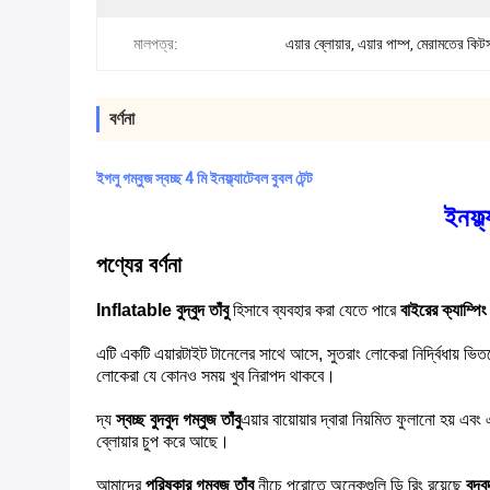
মালপত্র:
এয়ার ব্লোয়ার, এয়ার পাম্প, মেরামতের কিট
বর্ণনা
ইগলু গম্বুজ স্বচ্ছ 4 মি ইনফ্ল্যাটেবল বুবল টেন্ট
ইনফ্ল
পণ্যের বর্ণনা
Inflatable বুদ্বুদ তাঁবু
হিসাবে ব্যবহার করা যেতে পারে
বাইরের ক্যাম্পিং 
এটি একটি এয়ারটাইট টানেলের সাথে আসে, সুতরাং লোকেরা নির্দ্বিধায় ভি
লোকেরা যে কোনও সময় খুব নিরাপদ থাকবে।
দ্য
স্বচ্ছ বুদবুদ গম্বুজ তাঁবু
এয়ার বায়োয়ার দ্বারা নিয়মিত ফুলানো হয় এ
ব্লোয়ার চুপ করে আছে।
আমাদের
পরিষ্কার গম্বুজ তাঁবু
নীচে পুরোতে অনেকগুলি ডি রিং রয়েছে
বুদ্ব