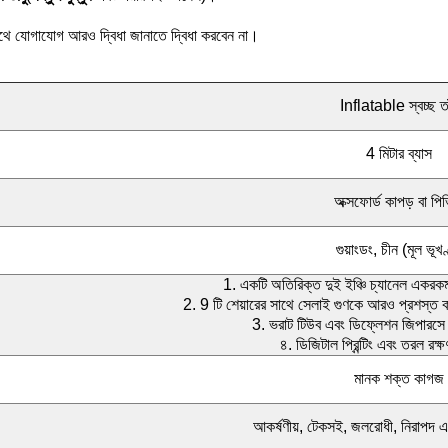
ে যোগাযোগ আরও দ্বিধা জানাতে দ্বিধা করবেন না।
Inflatable স্বচ্ছ তাঁ
4 মিটার ব্যাস
অক্সফোর্ড কাপড় বা পি
গুয়াংডং, চীন (মূল ভূখণ
1. একটি অতিরিক্ত দুই ইঞ্চি চ্যানেল একরকম 
2. 9 টি শেয়ারের সাথে সেলাই গুণকে আরও প্রশস্
3. ভরাট টিউব এবং ডিফ্লেশন জিপারসে 
৪. ডিজিটাল প্রিন্টিং এবং তরল রক্ষ
মানক শক্ত কাগজ
আকর্ষণীয়, টেকসই, জলরোধী, নিরাপদ এব