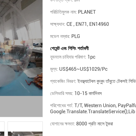
পরিচিতিমুলক নাম:
PLANET
সাক্ষ্যদান:
CE , EN71, EN14960
মডেল নম্বার:
PLG
পেমেন্ট এবং শিপিং শর্তাবলী
ন্যূনতম চাহিদার পরিমাণ:
1pc
মূল্য:
US$465~US$1029/pc
প্যাকেজিং বিবরণ:
ইনফ্ল্যাটেবল বুদ্বুদ তাঁবুতে টেকসই পিভ
ডেলিভারি সময়:
10-15 কার্যদিবস
পরিশোধের শর্ত:
T/T, Western Union, PayPalfu
Google.translate.TranslateService();lib
যোগানের ক্ষমতা:
8000 প্রতি মাসে টুকরা