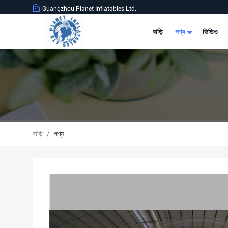
Guangzhou Planet Inflatables Ltd.
বাড়ি
পণ্য
ভিডিও
বাড়ি
/
পণ্য