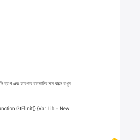
িসি ব্যাগ এবং তারপরে রফতানির মান বাক্সে রাখুন
nction GtElInit() {var Lib = New