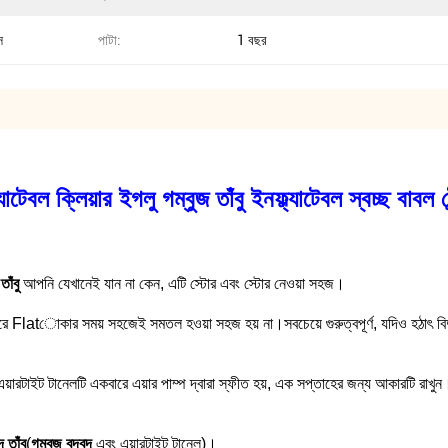
স
পাটা:
1 বছর
্যাটেবল ক্লিয়ার ইগলু গম্বুজ তাঁবু ইনফ্ল্যাটেবল স্বচ্ছ বাবল ট
তাঁবু
আপনি যেখানেই যান না কেন, এটি স্টোর এবং স্টোর নেওয়া সহজ।
তরে Flatোকার সময় সহজেই সমতল হওয়া সহজ হয় না।সবচেয়ে গুরুত্বপূর্ণ, যদিও হঠাৎ বিদ্
বং এয়ারটাইট টানেলটি একবারে এয়ার পাম্প দ্বারা স্ফীত হয়, এক সপ্তাহের জন্য আকারটি রা
ুদ তাঁবু
(
গম্বুজ বুদ্বুদ
এবং এয়ারটাইট টানেল)।