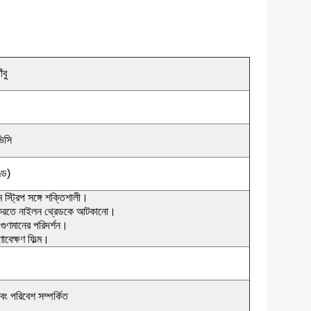
বু
ভিসি
্ড)
স্ট্রিপ সঙ্গে শক্তিশালী।
ত করতে নাইলন থ্রেডকে আটকানো।
গুণমানের পরিদর্শন।
ণাবেক্ষণ ফিল্ম।
ং পরিবেশ সম্পর্কিত