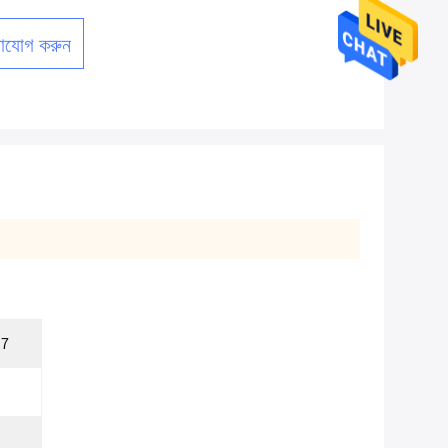
াযোগ করুন
N7