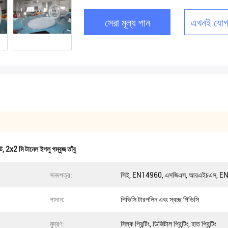
সেরা মূল্য পান
এখনই যোগ
্ট
,
2x2 মি টানেল ইগলু গম্বুজ তাঁবু
সনদপত্র:
সিই, EN14960, এসজিএস, আরএইচএস, E
পাদান:
পিভিসি টারপলিন এবং স্বচ্ছ পিভিসি
মুদ্রণ:
সিল্ক প্রিন্টিং, ডিজিটাল প্রিন্টিং, হাত প্রিন্টিং