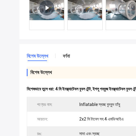
বিশেষ উল্লেখ
বর্ণনা
বিশেষ উল্লেখ
বিশেষভাবে তুলে ধরা:
4 মি ইনফ্ল্যাটেবল বুবল টেন্ট
,
ইগলু গম্বুজ ইনফ্ল্যাটেবল বুবল টেন
পণ্যের নাম:
Inflatable স্বচ্ছ বুদ্বুদ তাঁবু
আয়তন:
2x2 মি টানেল সহ 4 এমডিআইএ
রঙ:
সাদা এবং স্বচ্ছ