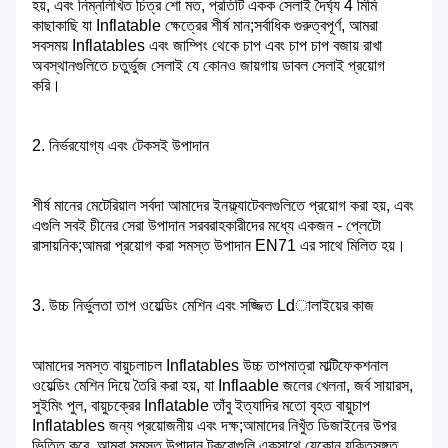
হয়, এবং নিম্নলিখিত চিত্র শো মত, প্রতিটি একক সেলাই দৈর্ঘ্য 4 মিমি
কাছাকাছি যা Inflatable ক্ষেত্রের শীর্ষ মান;সর্বাধিক গুরুত্বপূর্ণ, আমরা
সবসময় Inflatables এবং জাম্পিং থেকে চাপ এবং চাপ চাপ বজায় রাখা
অবস্থানগুলিতে চতুর্ভুজ সেলাই যে কোনও জায়গায় ডাবল সেলাই প্রয়োগ
করি।
2. নির্ভরযোগ্য এবং টেকসই উপাদান
শীর্ষ মানের মেটেরিয়াল সর্বদা আমাদের ইনফ্ল্যাটেবলগুলিতে প্রয়োগ করা হয়, এবং
এগুলি সবই চীনের সেরা উপাদান সরবরাহকারীদের মধ্যে একজন - প্লেটো
রাসায়নিক;আমরা প্রয়োগ করা সমস্ত উপাদান EN71 এর সাথে মিলিত হয়।
3. উচ্চ নির্ভুলতা তাপ ওয়েল্ডিং মেশিন এবং সজ্জিত Ldালাইয়ের কাজ
আমাদের সমস্ত বায়ুচলাচল Inflatables উচ্চ তাপমাত্রা মাল্টিফেকশনাল
ওয়েল্ডিং মেশিন দিয়ে তৈরি করা হয়, যা Inflaable জলের খেলনা, জর্ব সায়ারস,
সুইমিং পুল, বায়ুচক্রের Inflatable তাঁবু ইত্যাদির মতো বৃহত বায়ুচাপ
Inflatables জন্য প্রয়োজনীয় এবং দক্ষ;আমাদের নিখুঁত ডিজাইনের উপর
ভিত্তি করে, আমরা সমস্ত উপাদান টুকরোগুলি একসাথে যেকোন যুক্তিসঙ্গত