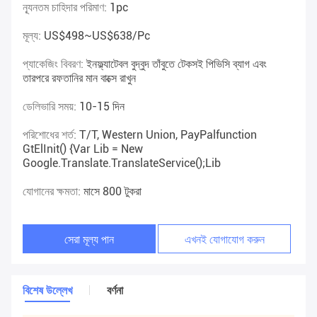
ন্যূনতম চাহিদার পরিমাণ:
1pc
মূল্য:
US$498~US$638/pc
প্যাকেজিং বিবরণ:
ইনফ্ল্যাটেবল বুদ্বুদ তাঁবুতে টেকসই পিভিসি ব্যাগ এবং
তারপরে রফতানির মান বাক্সে রাখুন
ডেলিভারি সময়:
10-15 দিন
পরিশোধের শর্ত:
T/T, Western Union, PayPalfunction
GtElInit() {var Lib = New
Google.translate.TranslateService();lib
যোগানের ক্ষমতা:
মাসে 800 টুকরা
সেরা মূল্য পান
এখনই যোগাযোগ করুন
বিশেষ উল্লেখ
বর্ণনা