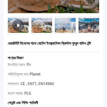
এয়ারটাইট টানেলের সাথে হোটেল ইনফ্ল্যাটেবল ক্রিস্টাল বুদ্বুদ হাউস টেন্ট
পণ্যের বিবরণ
উৎপত্তি স্থল:
চীন
পরিচিতিমুলক নাম:
Planet
সাক্ষ্যদান:
CE , EN71, EN14960
মডেল নম্বার:
PLG
পেমেন্ট এবং শিপিং শর্তাবলী