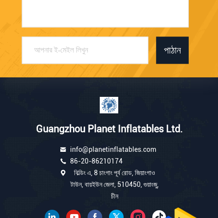
পাঠান
Guangzhou Planet Inflatables Ltd.
info@planetinflatables.com
86-20-86210174
বিল্ডিং এ, 8 চাংগাং পূর্ব রোড, জিয়াংগাও
টাউন, বায়ইউন জেলা, 510450, গুয়াংজু,
চীন