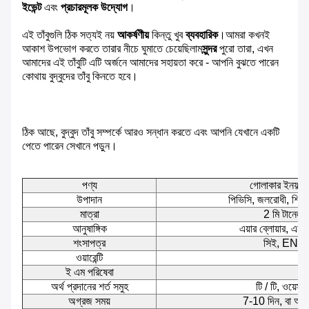
ইভেন্ট
এবং
প্রচারমূলক উদ্যোগ
।
এই তাঁবুগুলি ঠিক সত্যই নয়
আকর্ষণীয়
কিন্তু খুব
ব্যবহারিক
।আমরা কখনই
আকাশ উপভোগ করতে তারার নীচে ঘুমাতে চেয়েছিলাম
সুন্দর
পুরো তারা, এখন
আমাদের এই তাঁবুটি এটি অর্জনে আমাদের সহায়তা করে - আপনি বুঝতে পারেন
কোথায় বুদ্বুদের তাঁবু কিনতে হবে।
ঠিক আছে, বুদ্বুদ তাঁবু সম্পর্কে আরও সন্ধান করতে এবং আপনি যেখানে একটি
পেতে পারেন সেখানে পড়ুন।
পণ্য
গোলাকার ইনফ্ল্যা
উপাদান
পিভিসি, জলরোধী, শিখ
মাত্রা
2 মি টানেল স
আনুষাঙ্গিক
এয়ার ব্লোয়ার, এয়
শংসাপত্র
সিই, EN7
ওয়ারেন্টি
২
ই এম পরিষেবা
উপ
অর্থ প্রদানের শর্ত সমুহ
টি / টি, ওয়েস্ট
অগ্রজ সময়
7-10 দিন, বা আপন