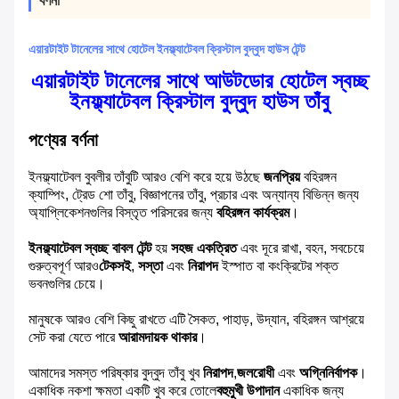
বর্ণনা
এয়ারটাইট টানেলের সাথে হোটেল ইনফ্ল্যাটেবল ক্রিস্টাল বুদ্বুদ হাউস টেন্ট
এয়ারটাইট টানেলের সাথে আউটডোর হোটেল স্বচ্ছ
ইনফ্ল্যাটেবল ক্রিস্টাল বুদ্বুদ হাউস তাঁবু
পণ্যের বর্ণনা
ইনফ্ল্যাটেবল বুবলীর তাঁবুটি আরও বেশি করে হয়ে উঠছে
জনপ্রিয়
বহিরঙ্গন
ক্যাম্পিং, ট্রেড শো তাঁবু, বিজ্ঞাপনের তাঁবু, প্রচার এবং অন্যান্য বিভিন্ন জন্য
অ্যাপ্লিকেশনগুলির বিস্তৃত পরিসরের জন্য
বহিরঙ্গন কার্যক্রম
।
ইনফ্ল্যাটেবল স্বচ্ছ বাবল টেন্ট
হয়
সহজ একত্রিত
এবং দূরে রাখা, বহন, সবচেয়ে
গুরুত্বপূর্ণ আরও
টেকসই
,
সস্তা
এবং
নিরাপদ
ইস্পাত বা কংক্রিটের শক্ত
ভবনগুলির চেয়ে।
মানুষকে আরও বেশি কিছু রাখতে এটি সৈকত, পাহাড়, উদ্যান, বহিরঙ্গন আশ্রয়ে
সেট করা যেতে পারে
আরামদায়ক থাকার
।
আমাদের সমস্ত পরিষ্কার বুদ্বুদ তাঁবু খুব
নিরাপদ
,
জলরোধী
এবং
অগ্নিনির্বাপক
।
একাধিক নকশা ক্ষমতা একটি খুব করে তোলে
বহুমুখী উপাদান
একাধিক জন্য