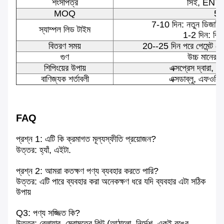
শংসাপত্র
সিই, EN7
MOQ
50 
7-10 দিন: নতুন ডিজাইন 
স্যাম্পল লিড টাইম
1-2 দিন: বিদ্
বিতরণ সময়
20--25 দিন পরে পেমেন্ট পেয়
গুণ
উচ্চ মানের স
শিপিংয়ের উপায়
এক্সপ্রেস দ্বারা, বিম
বাণিজ্যক শর্তাবলী
এক্সডাব্লু, এফও
FAQ
প্রশ্ন 1: এটি কি ক্রমাগত মূল্যস্ফীতি প্রয়োজন?
উত্তর: হ্যাঁ
, এইটা.
প্রশ্ন 2: আমরা কতক্ষণ পণ্য ব্যবহার করতে পারি?
উত্তর: এটি পারে
ব্যবহার করা
অনেকক্ষণ ধরে
যদি
ব্যবহার
এটা
সঠিক
উপায়
Q3: পণ্য সজ্জিত কি?
উত্তর: ব্লোয়ার, মেরামতের কিট (আঠালো, নির্দেশ, একই রঙের