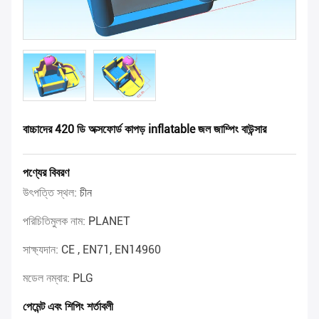
বাচ্চাদের 420 ডি অক্সফোর্ড কাপড় inflatable জল জাম্পিং বাউন্সার
পণ্যের বিবরণ
উৎপত্তি স্থল:
চীন
পরিচিতিমুলক নাম:
PLANET
সাক্ষ্যদান:
CE , EN71, EN14960
মডেল নম্বার:
PLG
পেমেন্ট এবং শিপিং শর্তাবলী