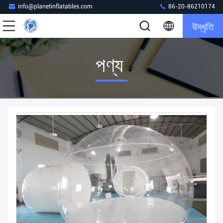
info@planetinflatables.com
86-20-86210174
উদ্ধৃতি
পণ্য