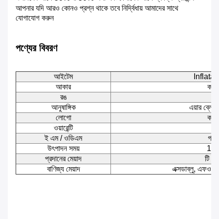
আপনার যদি আরও কোনও প্রশ্ন থাকে তবে নির্দ্বিধায় আমাদের সাথে
যোগাযোগ করুন
পণ্যের বিবরণ
আইটেম
Inflatable
আকার
কাস্
রঙ
স
আনুষাঙ্গিক
এয়ার ব্লোয
লোগো
কাস্
ওয়ারেন্টি
২-
ই এম / ওডিএম
গ্র
উৎপাদন সময়
15-
প্রদানের মেয়াদ
টি / 
বাণিজ্য মেয়াদ
এক্সডাব্লু, এফও