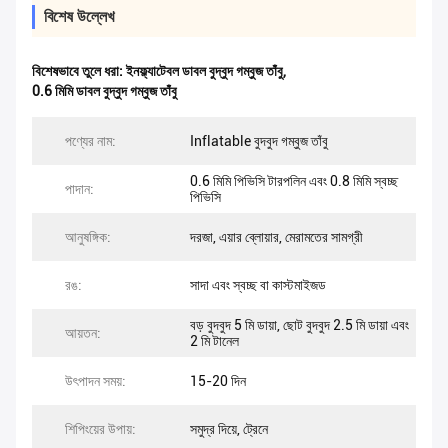
বিশেষ উল্লেখ
বিশেষভাবে তুলে ধরা:
ইনফ্ল্যাটেবল ডাবল বুদ্বুদ গম্বুজ তাঁবু
,
0.6 মিমি ডাবল বুদ্বুদ গম্বুজ তাঁবু
পণ্যের নাম:
Inflatable বুদবুদ গম্বুজ তাঁবু
0.6 মিমি পিভিসি টারপলিন এবং 0.8 মিমি স্বচ্ছ
পাদান:
পিভিসি
আনুষঙ্গিক:
দরজা, এয়ার ব্লোয়ার, মেরামতের সামগ্রী
রঙ:
সাদা এবং স্বচ্ছ বা কাস্টমাইজড
বড় বুদবুদ 5 মি ডায়া, ছোট বুদবুদ 2.5 মি ডায়া এবং
আয়তন:
2 মি টানেল
উৎপাদন সময়:
15-20 দিন
শিপিংয়ের উপায়:
সমুদ্র দিয়ে, ট্রেনে