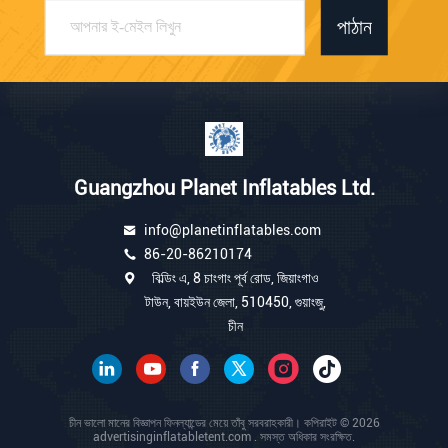
পাঠান
Guangzhou Planet Inflatables Ltd.
info@planetinflatables.com
86-20-86210174
বিল্ডিং এ, 8 চাংগাং পূর্ব রোড, জিয়াংগাও
টাউন, বায়ইউন জেলা, 510450, গুয়াংজু,
চীন
চীন ভালো মানের বিজ্ঞাপন ফিনল্যান্ডের মেয়ে তাঁবু সরবরাহকারী। কপিরাইট © 2026
advertisinginflatabletent.com . সমস্ত অধিকার সংরক্ষিত.