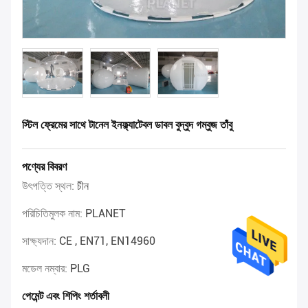
স্টিল ফ্রেমের সাথে টানেল ইনফ্ল্যাটেবল ডাবল বুদ্বুদ গম্বুজ তাঁবু
পণ্যের বিবরণ
উৎপত্তি স্থল:
চীন
পরিচিতিমুলক নাম:
PLANET
সাক্ষ্যদান:
CE , EN71, EN14960
মডেল নম্বার:
PLG
পেমেন্ট এবং শিপিং শর্তাবলী