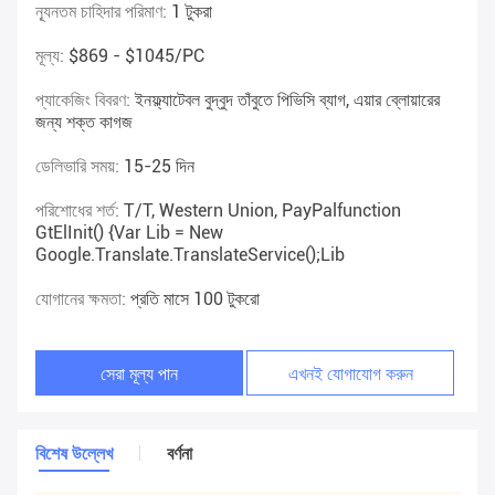
ন্যূনতম চাহিদার পরিমাণ:
1 টুকরা
মূল্য:
$869 - $1045/PC
প্যাকেজিং বিবরণ:
ইনফ্ল্যাটেবল বুদ্বুদ তাঁবুতে পিভিসি ব্যাগ, এয়ার ব্লোয়ারের
জন্য শক্ত কাগজ
ডেলিভারি সময়:
15-25 দিন
পরিশোধের শর্ত:
T/T, Western Union, PayPalfunction
GtElInit() {var Lib = New
Google.translate.TranslateService();lib
যোগানের ক্ষমতা:
প্রতি মাসে 100 টুকরো
সেরা মূল্য পান
এখনই যোগাযোগ করুন
বিশেষ উল্লেখ
বর্ণনা