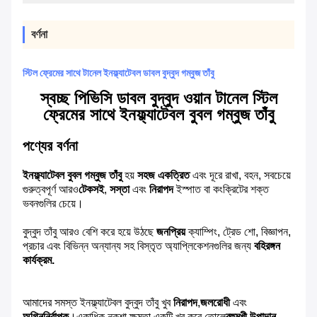
বর্ণনা
স্টিল ফ্রেমের সাথে টানেল ইনফ্ল্যাটেবল ডাবল বুদ্বুদ গম্বুজ তাঁবু
স্বচ্ছ পিভিসি ডাবল বুদ্বুদ ওয়ান টানেল স্টিল
ফ্রেমের সাথে ইনফ্ল্যাটেবল বুবল গম্বুজ তাঁবু
পণ্যের বর্ণনা
ইনফ্ল্যাটেবল বুবল গম্বুজ তাঁবু
হয়
সহজ একত্রিত
এবং দূরে রাখা, বহন, সবচেয়ে
গুরুত্বপূর্ণ আরও
টেকসই
,
সস্তা
এবং
নিরাপদ
ইস্পাত বা কংক্রিটের শক্ত
ভবনগুলির চেয়ে।
বুদ্বুদ তাঁবু আরও বেশি করে হয়ে উঠছে
জনপ্রিয়
ক্যাম্পিং, ট্রেড শো, বিজ্ঞাপন,
প্রচার এবং বিভিন্ন অন্যান্য সহ বিস্তৃত অ্যাপ্লিকেশনগুলির জন্য
বহিরঙ্গন
কার্যক্রম.
আমাদের সমস্ত ইনফ্ল্যাটেবল বুদ্বুদ তাঁবু খুব
নিরাপদ
,
জলরোধী
এবং
অগ্নিনির্বাপক
।একাধিক নকশা ক্ষমতা একটি খুব করে তোলে
বহুমুখী উপাদান