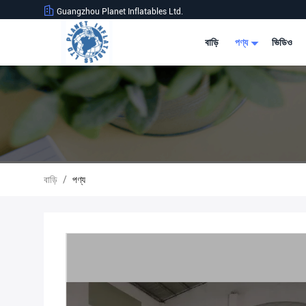
Guangzhou Planet Inflatables Ltd.
বাড়ি
পণ্য
ভিডিও
বাড়ি
/
পণ্য