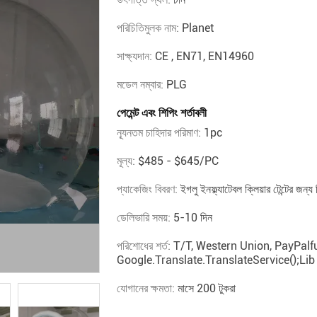
পরিচিতিমুলক নাম:
Planet
সাক্ষ্যদান:
CE , EN71, EN14960
মডেল নম্বার:
PLG
পেমেন্ট এবং শিপিং শর্তাবলী
ন্যূনতম চাহিদার পরিমাণ:
1pc
মূল্য:
$485 - $645/PC
প্যাকেজিং বিবরণ:
ইগলু ইনফ্ল্যাটেবল ক্লিয়ার টেন্টের জন
ডেলিভারি সময়:
5-10 দিন
পরিশোধের শর্ত:
T/T, Western Union, PayPalfu
Google.translate.TranslateService();lib
যোগানের ক্ষমতা:
মাসে 200 টুকরা