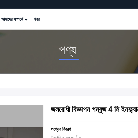
আমাদের সম্পর্কে
খবর
পণ্য
জলরোধী বিজ্ঞাপন গম্বুজ 4 মি ইনফ্ল্যাটে
পণ্যের বিবরণ
উৎপত্তি স্থল:
চীন