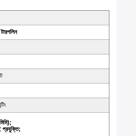
 টারপলিন
িট
্টিং
মিমি);
্রযুক্তি;