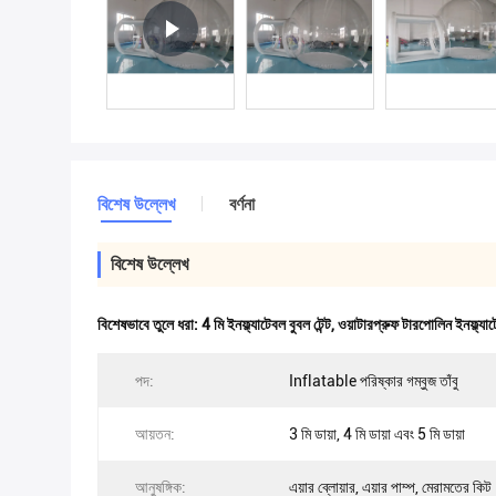
বিশেষ উল্লেখ
বর্ণনা
বিশেষ উল্লেখ
বিশেষভাবে তুলে ধরা:
4 মি ইনফ্ল্যাটেবল বুবল টেন্ট
,
ওয়াটারপ্রুফ টারপোলিন ইনফ্ল্যাটেব
পদ:
Inflatable পরিষ্কার গম্বুজ তাঁবু
আয়তন:
3 মি ডায়া, 4 মি ডায়া এবং 5 মি ডায়া
আনুষঙ্গিক:
এয়ার ব্লোয়ার, এয়ার পাম্প, মেরামতের কিট