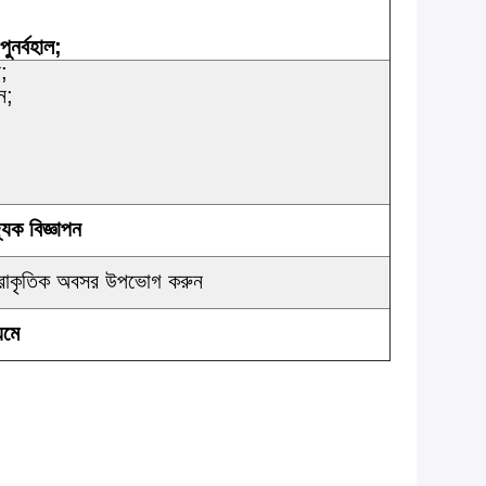
ুনর্বহাল;
;
ন;
যিক বিজ্ঞাপন
প্রাকৃতিক অবসর উপভোগ করুন
যমে