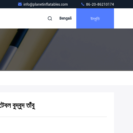
info@planetinflatables.com
86-20-86210174
উদ্ধৃতি
Bengali
বল বুদ্বুদ তাঁবু