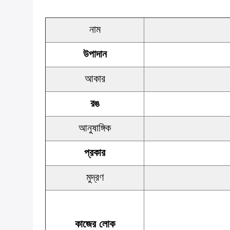
নাম
উপাদান
আকার
রঙ
আনুষাঙ্গিক
প্রকার
মুদ্রণ
কাজের লোক