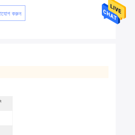
াযোগ করুন
ি