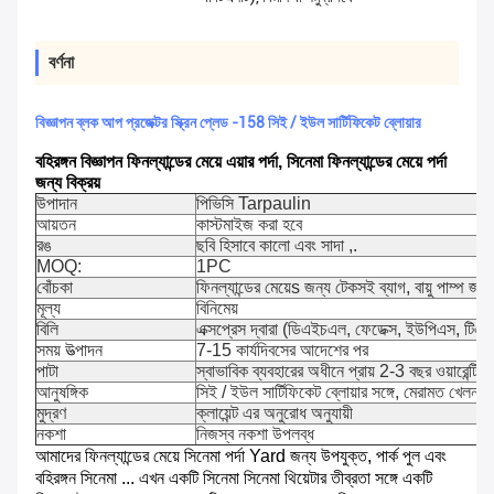
বর্ণনা
বিজ্ঞাপন ব্লক আপ প্রজেক্টর স্ক্রিন প্লেড -158 সিই / ইউল সার্টিফিকেট ব্লোয়ার
বহিরঙ্গন বিজ্ঞাপন ফিনল্যান্ডের মেয়ে এয়ার পর্দা, সিনেমা ফিনল্যান্ডের মেয়ে পর্দা
জন্য বিক্রয়
উপাদান
পিভিসি Tarpaulin
আয়তন
কাস্টমাইজ করা হবে
রঙ
ছবি হিসাবে কালো এবং সাদা ,.
MOQ:
1PC
বোঁচকা
ফিনল্যান্ডের মেয়েs জন্য টেকসই ব্যাগ, বায়ু পাম্প জন্য 
মূল্য
বিনিমেয়
বিলি
এক্সপ্রেস দ্বারা (ডিএইচএল, ফেডেক্স, ইউপিএস, টিএনটি), 
সময় উত্পাদন
7-15 কার্যদিবসের আদেশের পর
পাটা
স্বাভাবিক ব্যবহারের অধীনে প্রায় 2-3 বছর ওয়ারেন্টি
আনুষঙ্গিক
সিই / ইউল সার্টিফিকেট ব্লোয়ার সঙ্গে, মেরামত খেলনা
মুদ্রণ
ক্লায়েন্ট এর অনুরোধ অনুযায়ী
নকশা
নিজস্ব নকশা উপলব্ধ
আমাদের ফিনল্যান্ডের মেয়ে সিনেমা পর্দা Yard জন্য উপযুক্ত, পার্ক পুল এবং
বহিরঙ্গন সিনেমা ... এখন একটি সিনেমা সিনেমা থিয়েটার তীব্রতা সঙ্গে একটি