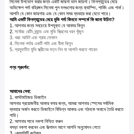
সিনেমা উপভোগ করার জন্য একটি জায়গা ভাল জায়গা।
ফিনল্যান্ডের মেয়ে
অভিক্ষেপ পর্দা বহিরঙ্গন সিনেমা পুল দলগুলোর জন্য ক্যাম্পিং, পার্কিং এবং পার্ক।
আপনি যে কোন জায়গায় এবং যে কোন সময় ব্যবহার করা যেতে পারে।
আমি একটি ফিনল্যান্ডের মেয়ে মুভি পর্দা কিনতে সম্পর্কে কি জানা উচিত?
1. আপনার জন্য সবচেয়ে উপযুক্ত যে আকার কিনুন
2.
সর্বোচ্চ রেটিং ব্র্যান্ড এবং মুভি স্ক্রিনের ধরন খুঁজুন
3. খরচ আউট এবং প্রায় দোকান
4. সিনেমা পর্দায় একটি পাটা এবং বীমা কিনুন
5. প্রস্ফুটিত মুভি স্ক্রীনের যত্ন নিন যা আপনি করতে পারেন
পণ্য প্রদর্শন:
আমাদের সেবা:
1. কাস্টমাইজড ডিজাইন
আপনার প্রয়োজনীয় আকার বলার জন্য, আমরা আপনার স্পেসের সর্বাধিক
ব্যবহার অর্জন করতে ডিজাইনে বিভিন্ন আকার এবং গঠনকে অবাধে তৈরি করতে
পারি।
2. আপনার সাথে নকশা নিশ্চিত করুন
খসড়া নকশা করবেন এবং উত্পাদন আগে আপনি অনুমোদন পেতে
3. কোয়ালিটি কন্ট্রোল