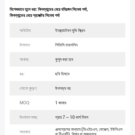
বিশেষভাবে তুলে ধরা:
ফিনল্যান্ডের মেয়ে বহিরঙ্গন সিনেমা পর্দা
,
ফিনল্যান্ডের মেয়ে প্রজেক্টর সিনেমা পর্দা
আইটেম:
ইনফ্ল্যাটেবল মুভি স্ক্রিন
উপাদান:
পিভিসি তারপলিন
আকার:
কুসুম করা হবে
রঙ:
ছবি হিসাবে
লোগো মুদ্রণ:
উপলভ্য নয়
MOQ:
1 জামায়
উৎপাদন সময়:
প্রায় 7 ~ 10 কার্য দিবস
এক্সপ্রেসের মাধ্যমে (ডিএইচএল, ফেডেক্স, ইউপিএস
সরবরাহ:
বা টিএনটি), বিমান বা সমুদ্রপথে