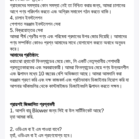
গ্রাহকদের সমস্যার কোন সমস্যা নেই তা নিশ্চিত করার জন্য, আমরা চালানের
আগে পণ্য পরিদর্শন করতে এবং অগ্রিম সমাবেশ গঠন করতে থাকি।
4. চালান ইনস্টলেশন
পেশাগত সরঞ্জাম ইনস্টলেশন সেবা
5. বিক্রয়োত্তর সেবা
আমরা শীর্ষ শ্রেণীর পণ্য এবং পরিষেবা প্রদানের উপর জোর দিয়েছি। আমাদের
পণ্য সম্পর্কিত কোনও প্রশ্ন আমাদের সাথে যোগাযোগ করতে অবাধে অনুভব
করে।
আমাদের প্রতিষ্ঠান:
গুয়াংঝো প্ল্যানেট ফিনল্যান্ডের মেয়ে কোং, লি একটি নেতৃস্থানীয় পেশাদারী
প্রস্তুতকারকের এবং সরবরাহকারী।
আমরা ফিনল্যান্ডের মেয়ে পণ্য উন্নয়নশীল
এবং উত্পাদন মধ্যে 10 বছরের বেশি অভিজ্ঞতা আছে।
আমরা আমদানি করা
সরঞ্জাম গ্রহণ করি এবং দক্ষ কাজকর্ম এবং প্রতিভাবান ডিজাইনার নিয়োগ করি যা
আপনার আঁকাগুলির থেকে কাস্টমাইজড ডিজাইনগুলি উত্পাদন করতে সক্ষম।
প্রায়শই জিজ্ঞাসিত প্রশ্নাবলী
1. আপনি বায়ু Blower জন্য সিই বা উল সার্টিফিকেট আছে?
হ্যা আমরা করি.
2. ওডিএম বা ই এম পাওয়া যাবে?
হ্যাঁ, ওডিএম বা ই এম গ্রহণযোগ্য হবে।