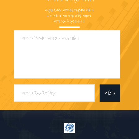
অনুগ্রহ করে আপনার অনুরোধ পাঠান 
এবং আমরা যত তাড়াতাড়ি সম্ভব 
আপনাকে উত্তর দেব।
পাঠান