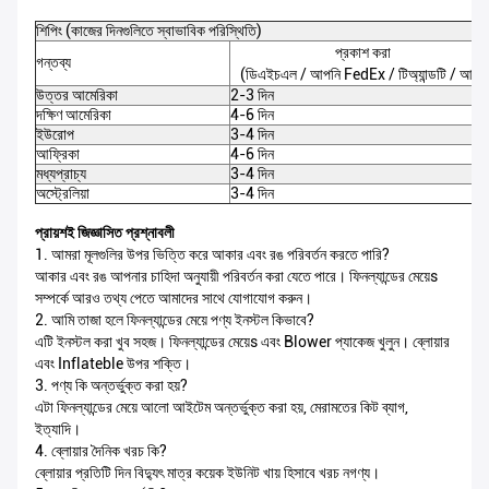
শিপিং (কাজের দিনগুলিতে স্বাভাবিক পরিস্থিতি)
প্রকাশ করা
গন্তব্য
(ডিএইচএল / আপনি FedEx / টিঅ্যান্ডটি / আপ)
উত্তর আমেরিকা
2-3 দিন
দক্ষিণ আমেরিকা
4-6 দিন
ইউরোপ
3-4 দিন
আফ্রিকা
4-6 দিন
মধ্যপ্রাচ্য
3-4 দিন
অস্ট্রেলিয়া
3-4 দিন
প্রায়শই জিজ্ঞাসিত প্রশ্নাবলী
1. আমরা মূলগুলির উপর ভিত্তি করে আকার এবং রঙ পরিবর্তন করতে পারি?
আকার এবং রঙ আপনার চাহিদা অনুযায়ী পরিবর্তন করা যেতে পারে। ফিনল্যান্ডের মেয়েs
সম্পর্কে আরও তথ্য পেতে আমাদের সাথে যোগাযোগ করুন।
2. আমি তাজা হলে ফিনল্যান্ডের মেয়ে পণ্য ইনস্টল কিভাবে?
এটি ইনস্টল করা খুব সহজ। ফিনল্যান্ডের মেয়েs এবং Blower প্যাকেজ খুলুন। ব্লোয়ার
এবং Inflateble উপর শক্তি।
3. পণ্য কি অন্তর্ভুক্ত করা হয়?
এটা ফিনল্যান্ডের মেয়ে আলো আইটেম অন্তর্ভুক্ত করা হয়, মেরামতের কিট ব্যাগ,
ইত্যাদি।
4. ব্লোয়ার দৈনিক খরচ কি?
ব্লোয়ার প্রতিটি দিন বিদ্যুৎ মাত্র কয়েক ইউনিট খায় হিসাবে খরচ নগণ্য।