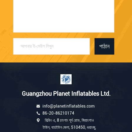
পাঠান
Guangzhou Planet Inflatables Ltd.
info@planetinflatables.com
86-20-86210174
বিল্ডিং এ, 8 চাংগাং পূর্ব রোড, জিয়াংগাও
টাউন, বায়ইউন জেলা, 510450, গুয়াংজু,