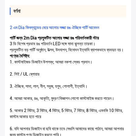
বর্ণনা
2 এম Dia ফিনল্যান্ডের মেয়ে আলোর সজ্জা রঙ ঐচ্ছিক পার্টি আবেদন
পার্টি জন্য 2m Dia প্রস্ফুটিত আলোর সজ্জা রঙ পরিবর্তনকারী স্টার
3 ডি বিশেষ প্রভাব রঙ পরিবর্তন LED সঙ্গে সাদা ঝুলন্ত তারকা।
প্রস্ফুটিত বড় পার্টি অনুষ্ঠান, উত্সব, উদযাপন, বিনোদন ইত্যাদি ব্যাপকভাবে ব্যবহৃত হয়।
পণ্যের বৈশিষ্ট্য:
1. কাস্টমাইজড ডিজাইন উপলব্ধ; আমরা নকশা স্কেচ প্রদান।
2. সিই / UL ব্লোয়ার
3. ঐচ্ছিক, সাদা, লাল, নীল, সবুজ, হলুদ, গোলাপী, ইত্যাদি।
4. আমরা আকার, রঙ, আকৃতি, মুদ্রণ বিজ্ঞাপন লোগো কাস্টমাইজ করতে পারেন।
5. আকার 2 মিটার, 3 মিটার, 4 মিটার, 5 মিটার, 7 মিটার, 8 মিটার, এমনকি 10 মিটার,
কাস্টম আকার হতে পারে
6. যদি আপনার ডিজাইন বা ছবি থাকে তবে সেগুলি আমাদের কাছে পাঠান, আমরা আপনার
জন্য কাস্টম পণ্য ডিজাইন করতে পারি।