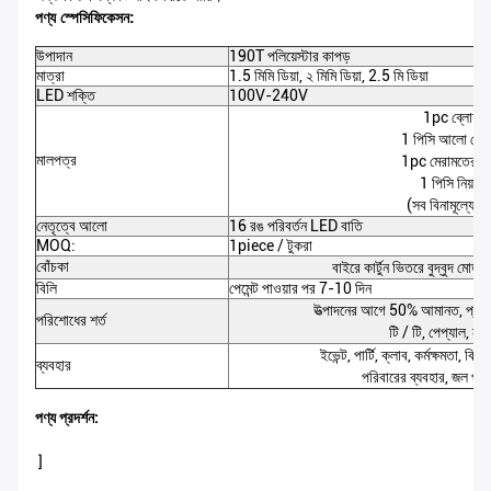
পণ্য স্পেসিফিকেসন:
উপাদান
190T পলিয়েস্টার কাপড়
মাত্রা
1.5 মিমি ডিয়া, ২ মিমি ডিয়া, 2.5 মি ডিয়া
LED শক্তি
100V-240V
1pc ব্লোয়ার
1 পিসি আলো নেতৃ
মালপত্র
1pc মেরামতের খ
1 পিসি নিয়াম
(সব বিনামূল্যে জন
নেতৃত্বে আলো
16 রঙ পরিবর্তন LED বাতি
MOQ:
1piece / টুকরা
বোঁচকা
বাইরে কার্টুন ভিতরে বুদ্বুদ মোড়
বিলি
পেমেন্ট পাওয়ার পর 7-10 দিন
উত্পাদনের আগে 50% আমানত, প্রসবের 
পরিশোধের শর্ত
টি / টি, পেপ্যাল, নগদ
ইভেন্ট, পার্টি, ক্লাব, কর্মক্ষমতা, বিনো
ব্যবহার
পরিবারের ব্যবহার, জল পার
পণ্য প্রদর্শন:
]