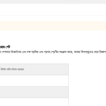
য়ার গেট
 যা পেশাদার ডিজাইনার এবং দক্ষ শ্রমিক এবং প্রথম শ্রেণীর সরঞ্জাম আছে, আমরা ফিনল্যান্ডের মেয়ে বিজ্ঞ
়ে ফিনিস লাইন খিলান ব্যবহৃত