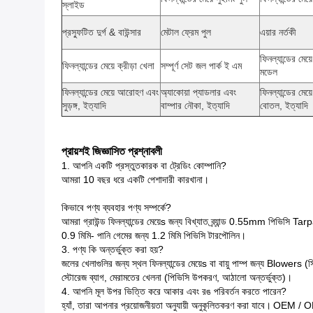
স্লাইড
প্রস্ফুটিত দুর্গ & বাউন্সার
মেটাল ফ্রেম পুল
এয়ার নর্তকী
ফিনল্যান্ডের মেয়ে
ফিনল্যান্ডের মেয়ে ক্রীড়া খেলা
সম্পূর্ণ সেট জল পার্ক ই এম
মডেল
ফিনল্যান্ডের মেয়ে আরোহণ এবং
অ্যাকোয়া প্যাডলার এবং
ফিনল্যান্ডের মেয়
সুড়ঙ্গ, ইত্যাদি
বাম্পার নৌকা, ইত্যাদি
বোতল, ইত্যাদি
প্রায়শই জিজ্ঞাসিত প্রশ্নাবলী
1. আপনি একটি প্রস্তুতকারক বা ট্রেডিং কোম্পানি?
আমরা 10 বছর ধরে একটি পেশাদারী কারখানা।
কিভাবে পণ্য ব্যবহার পণ্য সম্পর্কে?
আমরা গ্রাউন্ড ফিনল্যান্ডের মেয়েs জন্য বিখ্যাত ব্র্যান্ড 0.55mm পিভিসি Tar
0.9 মিমি- পানি গেমের জন্য 1.2 ​​মিমি পিভিসি টারপৌলিন।
3. পণ্য কি অন্তর্ভুক্ত করা হয়?
জলের খেলাগুলির জন্য স্থল ফিনল্যান্ডের মেয়েs বা বায়ু পাম্প জন্য Blowers (সি
স্টোরেজ ব্যাগ, মেরামতের খেলনা (পিভিসি উপকরণ, আঠালো অন্তর্ভুক্ত)।
4. আপনি মূল উপর ভিত্তি করে আকার এবং রঙ পরিবর্তন করতে পারেন?
হ্যাঁ, তারা আপনার প্রয়োজনীয়তা অনুযায়ী অনুকূলিতকরণ করা যাবে।
OEM / ODM