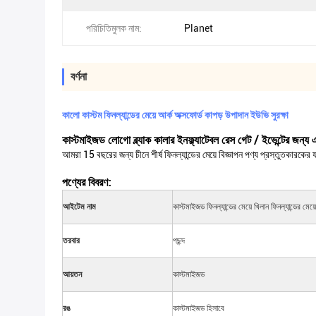
পরিচিতিমুলক নাম:
Planet
বর্ণনা
কালো কাস্টম ফিনল্যান্ডের মেয়ে আর্ক অক্সফোর্ড কাপড় উপাদান ইউভি সুরক্ষা
কাস্টমাইজড লোগো ব্ল্যাক কালার ইনফ্ল্যাটেবল রেস গেট / ইভেন্টের জন্য এ
আমরা 15 বছরের জন্য চীনে শীর্ষ ফিনল্যান্ডের মেয়ে বিজ্ঞাপন পণ্য প্রস্তুতকারকের
পণ্যের বিবরণ:
আইটেম নাম
কাস্টমাইজড ফিনল্যান্ডের মেয়ে খিলান ফিনল্যান্ডের মেয
তরবার
পছন্দ
আয়তন
কাস্টমাইজড
রঙ
কাস্টমাইজড হিসাবে