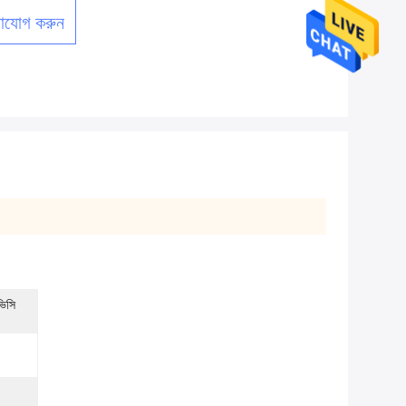
াযোগ করুন
ভিসি