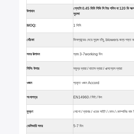
প্লেটো 0.45 মিমি পিভি
সি টার
পলিন বা 120 ডি অক্সফ
উপাদান
সুরক্ষা
MOQ:
1 পিসি
বোঁচকা
ফিনল্যান্ডের মেয়ে সুড়ঙ্গ তাঁবু, blowers জন্য শক্ত 
সময় উত্পাদন
প্রায় 3-7working দিন
শিপিং উপায়
সমুদ্র দ্বারা / বাতাস দ্বারা / এক্সপ্রেস দ্বারা
ওজন
প্রকৃত ওজন Accord
শংসাপত্র
EN14960 / সিই / উল
মুদ্রণ
লোগো / ব্যানার / ওয়েব সাইট / ফোন / কোম্পানির নাম 
ডেলিভারি সময়
5-7 দিন