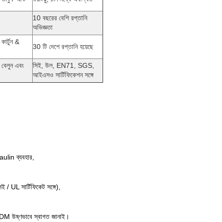
10 বছরের বেশি রপ্তানি
অভিজ্ঞতা
 কার্টুন &
30 টি দেশে রপ্তানি হয়েছে
ে বেলুন এবং
সিই, উল, EN71, SGS,
আইএসও সার্টিফিকেশন সঙ্গে
paulin ব্যবহার,
ই / UL সার্টিফিকেট সঙ্গে),
 উষ্ণভাবে স্বাগত জানাই।