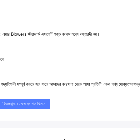
।
ে;
এয়ার Blowers স্ট্যান্ডার্ড এক্সপোর্ট শক্ত কাগজ মধ্যে বস্তাবন্দী হয়।
াগে
দ্ধতিগুলি সম্পূর্ণ করতে হবে যাতে আমাদের কারখানা থেকে আসা প্রতিটি একক পণ্য যোগ্যতাসম্পন্ন
ফিনল্যান্ডের মেয়ে স্বাগত খিলান