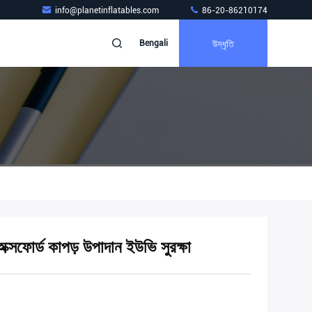
info@planetinflatables.com
86-20-86210174
উদ্ধৃতি
Bengali
অক্সফোর্ড কাপড় উপাদান ইউভি সুরক্ষা