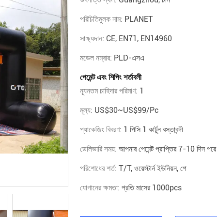
পরিচিতিমুলক নাম:
PLANET
সাক্ষ্যদান:
CE, EN71, EN14960
মডেল নম্বার:
PLD-এসএ
পেমেন্ট এবং শিপিং শর্তাবলী
ন্যূনতম চাহিদার পরিমাণ:
1
মূল্য:
US$30~US$99/pc
প্যাকেজিং বিবরণ:
1 পিসি 1 কার্টুন বস্তাবন্দী
ডেলিভারি সময়:
আপনার পেমেন্ট প্রাপ্তির 7-10 দিন পরে
পরিশোধের শর্ত:
T/T, ওয়েস্টার্ন ইউনিয়ন, পে
যোগানের ক্ষমতা:
প্রতি মাসের 1000pcs