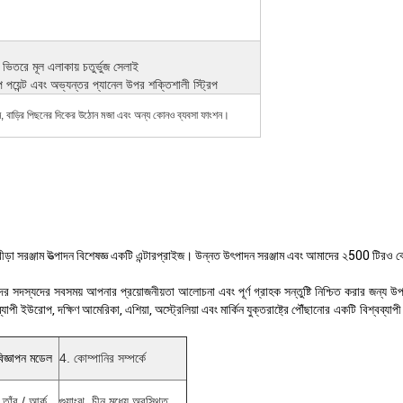
ভিতরে মূল এলাকায় চতুর্ভুজ সেলাই
েন্ট এবং অভ্যন্তর প্যানেল উপর শক্তিশালী স্ট্রিপ
বিনোদন, বাড়ির পিছনের দিকের উঠোন মজা এবং অন্য কোনও ব্যবসা ফাংশন।
ড়া সরঞ্জাম উত্পাদন বিশেষজ্ঞ একটি এন্টারপ্রাইজ।
উন্নত উৎপাদন সরঞ্জাম এবং আমাদের ২500 টিরও বেশ
মীদের সদস্যদের সবসময় আপনার প্রয়োজনীয়তা আলোচনা এবং পূর্ণ গ্রাহক সন্তুষ্টি নিশ্চিত করার জন্য উ
্যাপী
ইউরোপ, দক্ষিণ আমেরিকা, এশিয়া, অস্ট্রেলিয়া এবং মার্কিন যুক্তরাষ্ট্রে
পৌঁছানোর একটি বিশ্বব্যাপী 
্ঞাপন মডেল
4. কোম্পানির সম্পর্কে
 তাঁবু / আর্ক
গুয়াংঝু, চীন মধ্যে অবস্থিত