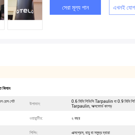
সেরা মূল্য পান
এখনই যোগ
গত খিলান
েবল রেস গেট
0.6 মিমি পিভিসি Tarpaulin বা 0.9 মিমি পি
উপাদান:
Tarpaulin, অক্সফোর্ড কাপড়
ওয়ারান্টীর:
২ বছর
শিপিং:
এক্সপ্রেস, বায়ু বা সমুদ্র দ্বারা