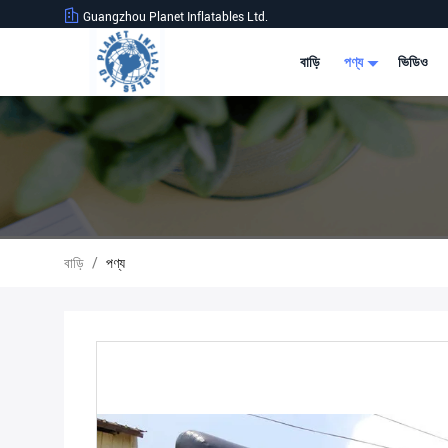
Guangzhou Planet Inflatables Ltd.
বাড়ি
পণ্য
ভিডিও
বাড়ি
/
পণ্য