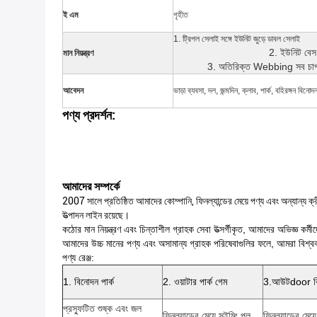
ই এম
গৃহীত
1. ট্রিপল সেলাই সঙ্গে ইউনিট জুড়ে ডাবল সেলাই
2. ইউনিট বেস 
মান নিয়ন্ত্রণ
3. অতিরিক্ত Webbing সব চাপ পয়
আবেদন
ভাড়া ব্যবসা, দল, জন্মদিন, ক্লাব, পার্ক, বহিরঙ্গন 
পণ্য প্রদর্শন:
আমাদের সম্পর্কে
2007 সালে প্রতিষ্ঠিত আমাদের কোম্পানি, ফিনল্যান্ডের মেয়ে পণ্য এবং অন্যান্য ক্রী
উত্পাদন লাইন রয়েছে।
কঠোর মান নিয়ন্ত্রণ এবং চিন্তাশীল গ্রাহক সেবা উত্সর্গীকৃত, আমাদের অভিজ্ঞ কর্
আমাদের উচ্চ মানের পণ্য এবং অসামান্য গ্রাহক পরিষেবাগুলির ফলে, আমরা বিশ্বব
পণ্য রেঞ্জ:
1. বিনোদন পার্ক
2. ওয়াটার পার্ক গেম
3.আউটdoor বিজ
প্রস্ফুটিত শুষ্ক এবং জল
ফিনল্যান্ডের মেয়ে সুইমিং পুল
ফিনল্যান্ডের মেয়ে