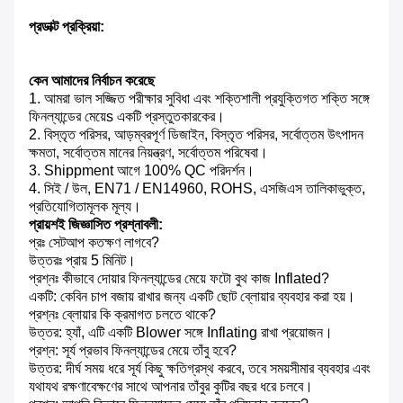
প্রডাক্ট প্রক্রিয়া:
কেন আমাদের নির্বাচন করেছে
1. আমরা ভাল সজ্জিত পরীক্ষার সুবিধা এবং শক্তিশালী প্রযুক্তিগত শক্তি সঙ্গে
ফিনল্যান্ডের মেয়েs একটি প্রস্তুতকারকের।
2. বিস্তৃত পরিসর, আড়ম্বরপূর্ণ ডিজাইন, বিস্তৃত পরিসর, সর্বোত্তম উৎপাদন
ক্ষমতা, সর্বোত্তম মানের নিয়ন্ত্রণ, সর্বোত্তম পরিষেবা।
3. Shippment আগে 100% QC পরিদর্শন।
4. সিই / উল, EN71 / EN14960, ROHS, এসজিএস তালিকাভুক্ত,
প্রতিযোগিতামূলক মূল্য।
প্রায়শই জিজ্ঞাসিত প্রশ্নাবলী:
প্রঃ সেটআপ কতক্ষণ লাগবে?
উত্তরঃ প্রায় 5 মিনিট।
প্রশ্নঃ কীভাবে দোয়ার ফিনল্যান্ডের মেয়ে ফটো বুথ কাজ Inflated?
একটি: কেবিন চাপ বজায় রাখার জন্য একটি ছোট ব্লোয়ার ব্যবহার করা হয়।
প্রশ্নঃ ব্লোয়ার কি ক্রমাগত চলতে থাকে?
উত্তর: হ্যাঁ, এটি একটি Blower সঙ্গে Inflating রাখা প্রয়োজন।
প্রশ্ন: সূর্য প্রভাব ফিনল্যান্ডের মেয়ে তাঁবু হবে?
উত্তর: দীর্ঘ সময় ধরে সূর্য কিছু ক্ষতিগ্রস্থ করবে, তবে সময়সীমার ব্যবহার এবং
যথাযথ রক্ষণাবেক্ষণের সাথে আপনার তাঁবুর কুটির বছর ধরে চলবে।