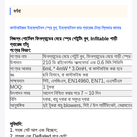
বর্ণনা
কাস্টমাইজড ইনফ্লেটেবল স্প্রে বুথ, ইনফ্লেটেবল কার গ্যারেজ টেম্ব স্লিভার কালার
নিজস্ব পোর্টেবল ফিনল্যান্ডের মেয়ে স্প্রে পেইন্টিং বুথ, Infltable গাড়ী
গ্যারেজ তাঁবু
পণ্যের বিবরণ:
পণ্যের নাম
ফিনল্যান্ডের মেয়ে পেইন্ট বুথ, ফিনল্যান্ডের মেয়ে গাড়ী স্প্রে বুথ
উপাদান
210 ডি রাইফোর্সড অক্সফোর্ড এবং 0.6 মিমি পিভিসি
পণ্যের আকার
6mL * 4mW * 3.0mH, বা কাস্টমাইজ করা হবে
রঙ
ছবি হিসাবে, বা কাস্টমাইজ করা
সাক্ষ্যদান
সিই, এসজিএস, EN14960, EN71, এএসটিএম
MOQ:
1 টুকরা
উৎপাদন সময়
আদেশ নিশ্চিত করার পরে 7 ~ 10 দিন
বিলি
দ্বারা, বায়ু দ্বারা বা সমুদ্র দ্বারা
আনুষঙ্গিক
দুই টুকরা বায়ু blowers, সিই / উল সার্টিফিকেট, মেরামতের খে
সুবিধাদি:
1. সহজ সেট আপ এবং বিচ্ছেদ;
2. হালকা এবং Deflated পরে ছোট;