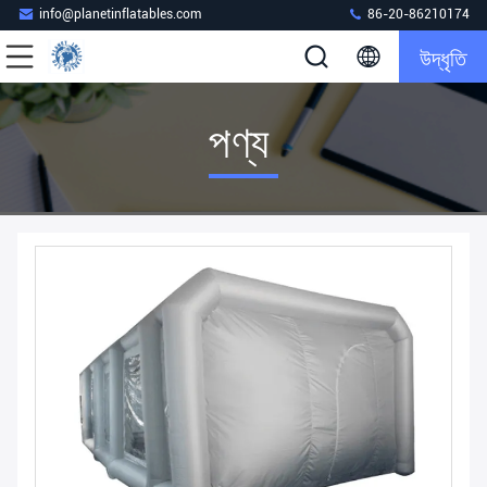
info@planetinflatables.com
86-20-86210174
উদ্ধৃতি
পণ্য