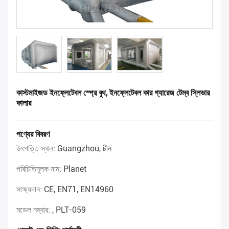
কাস্টমাইজড ইনফ্লেটেবল স্প্রে বুথ, ইনফ্লেটেবল কার গ্যারেজ টেম্ব স্লিভার
কালার
পণ্যের বিবরণ
উৎপত্তি স্থল:
Guangzhou, চীন
পরিচিতিমুলক নাম:
Planet
সাক্ষ্যদান:
CE, EN71, EN14960
মডেল নম্বার:
, PLT-059