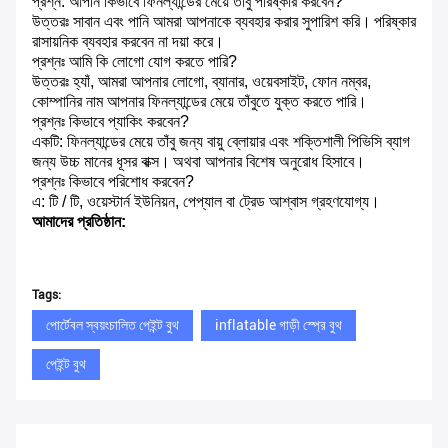
প্রশ্ন: আপনি কিভাবে ফিনল্যান্ডের মেয়ে তাঁবু পরিষ্কার করবেন?
উত্তরঃ সাবান এবং পানি আমরা আপনাকে ব্যবহার করার সুপারিশ করি।
পরিষ্কার
রাসায়নিক ব্যবহার করবেন না দয়া করে।
প্রশ্নঃ আমি কি লোগো যোগ করতে পারি?
উত্তরঃ হ্যাঁ, আমরা আপনার লোগো, ব্যানার, ওয়েবসাইট, ফোন নম্বর,
কোম্পানির নাম আপনার ফিনল্যান্ডের মেয়ে তাঁবুতে যুক্ত করতে পারি।
প্রশ্নঃ কিভাবে প্যাকিং করবেন?
একটি: ফিনল্যান্ডের মেয়ে তাঁবু জন্য বায়ু ব্লোয়ার এবং শক্তিশালী পিভিসি ব্যাগ
জন্য উচ্চ মানের ধূসর বাক্স।
অথবা আপনার বিশেষ অনুরোধ হিসাবে।
প্রশ্নঃ কিভাবে পরিশোধ করবেন?
এ: টি / টি, ওয়েস্টার্ন ইউনিয়ন, পেপ্যাল ​​বা ট্রেড আশ্বাস গ্রহণযোগ্য।
আমাদের প্রতিষ্ঠান:
Tags:
পোর্টেবল স্বয়ংচালিত পেইন্ট বুথ
inflatable গাড়ী স্প্রে বুথ
পেইন্ট বুথ