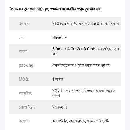
বিশেষভাবে তুলে ধরা:
পেইন্ট বুথ
,
পোর্টেবল স্বয়ংচালিত পেইন্ট বুথ আপ গাট্টা
উপাদান:
210 ডি রাইফোর্সড অক্সফোর্ড এবং 0.6 মিমি পিভিসি
রঙ:
Sliver রঙ
6.0mL * 4.0mW * 3.0mH, কাস্টমাইজড করা
আকার:
যাবে
packing:
টেকসই স্ট্যান্ডার্ড রপ্তানি শক্ত কাগজ প্যাকিং
MOQ:
1 জামায়
সিই / UL প্রশংসাপত্র blowers সঙ্গে, মেরামত
আনুষঙ্গিক:
খেলনা
লোগো প্রিন্ট:
উপলভ্য নয়
প্রয়োগ:
কার পেইন্টিং, কার স্টোরেজ, ট্রেড শো ইত্যাদি