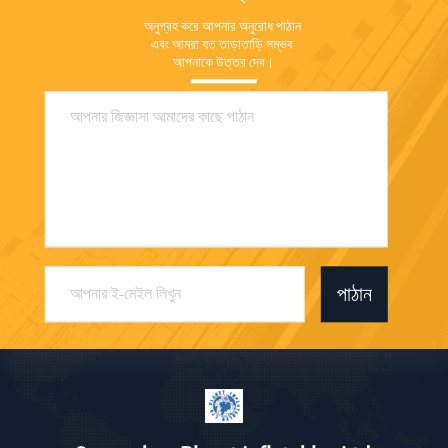
অনুগ্রহ করে আপনার অনুরোধ পাঠান 
এবং আমরা যত তাড়াতাড়ি সম্ভব 
আপনাকে উত্তর দেব।
পাঠান