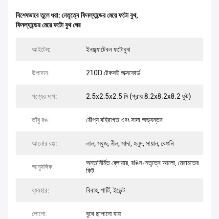
বিশেষভাবে তুলে ধরা:
নেতৃত্বে ফিনল্যান্ডের মেয়ে ফটো বুথ
,
ফিনল্যান্ডের মেয়ে ফটো বুথ ঘের
আইটেম:
ইনফ্ল্যাটেবল ফটোবুথ
উপাদান:
210D টেকসই অক্সফোর্ড
পণ্যের মাপ:
2.5x2.5x2.5 মি (প্রায় 8.2x8.2x8.2 ফুট)
তাঁবু রঙ:
রৌপ্য বহিরাগত এবং সাদা অভ্যন্তর
আলোর রঙ:
লাল, সবুজ, নীল, সাদা, হলুদ, সায়ান, বেগুনি
অন্তর্নির্মিত ব্লোয়ার, রঙিন নেতৃত্বে আলো, মেরামতের
আনুষঙ্গিক:
কিট
ব্যবহার:
বিবাহ, পার্টি, ইভেন্ট
লোগো:
বুথে ছাপানো যায়