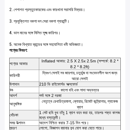
2. পেশাগত প্রস্তুতকারকের এবং কারখানা সরাসরি বিক্রয়।
3. প্রযুক্তিগত নকশা দল সেরা নকশা গ্যারান্টি।
4. ভাল মানের সঙ্গে মিলিত সূক্ষ্ম কারিগর।
5. অনেক বিখ্যাত ব্রান্ডের সঙ্গে সহযোগিতা ধনী অভিজ্ঞতা।
পণ্যের বিবরণ:
Inflated আকার: 2.5 X 2.5x 2.5m (সম্পর্কে: 8.2 *
পণ্যের আকার
8.2 * 8.2ft)
দ্বিগুণ সেলাই সব জায়গায়, চতুর্ভুজ বা সংবেদনশীল অংশ জন্য
কারিগরী
আরো সেলাই
উপাদান
210 ডি রাইফোর্সড অক্সফোর্ড
রঙ
কালো বহি এবং সাদা অভ্যন্তর
আদর্শ
পর্দা সঙ্গে 2 দরজা
নেতৃত্বে রেখাচিত্রমালা, ব্লোয়ার, রিমোট কন্ট্রোলার, প্যাকেজ
আনুষঙ্গিক
ব্যাগ
1 সেট ছবি বুথ তাঁবু 1 ব্যাগ বহন করা হয়, তারপর শক্ত কাগজ
বোঁচকা
মধ্যে বস্তাবন্দী।
সময় উত্পাদন
আদেশ নিশ্চিত করার 7-15 দিন পরে।
মুদ্রণ
লোগো, বিজ্ঞাপন ব্যানার বুথ যোগ করা যেতে পারে।