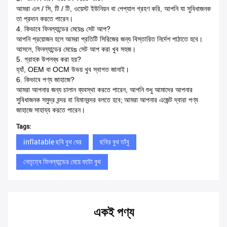
আমরা এল / সি, টি / টি, ওয়েস্ট ইউনিয়ন বা পেপ্যাল ​​গ্রহণ করি, আপনি যা সুবিধাজনক
তা প্রদান করতে পারেন।
4. কিভাবে ফিনল্যান্ডের মেয়েs সেট আপ?
আপনি প্রয়োজন হলে আমরা প্রতিটি সিরিজের জন্য বিস্তারিত নির্দেশ পাঠাতে হবে।
আসলে, ফিনল্যান্ডের মেয়েs সেট আপ করা খুব সহজ।
5. গ্রাহক উপলব্ধ করা হয়?
হ্যাঁ, OEM বা OCM উভয় খুব স্বাগত জানাই।
6. কিভাবে পণ্য জাহাজে?
আমরা আপনার জন্য চালান ব্যবস্থা করতে পারেন, আপনি শুধু আমাদের আপনার
সুবিধাজনক সমুদ্র বন্দর বা বিমানবন্দর বলতে হবে;
আমরা আপনার এজেন্ট দ্বারা পণ্য
জাহাজে সাহায্য করতে পারেন।
Tags:
inflatable ছবি বুথ ঘের
ছবির বুথ তাঁবু
নেতৃত্বে ফিনল্যান্ডের মেয়ে ফটো বুথ
একই পণ্য