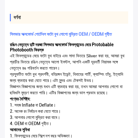
বর্ণনা
সিলভার অক্সফোর্ড পোর্টেবল ফটো বুথ লোগো মুদ্রিত OEM / OEDM গৃহীত
রঙিন নেতৃত্বে দুটি দরজা সিলভার অক্সফোর্ড ফিনল্যান্ডের মেয়ে Protobable
Photobooth কিয়স্ক
এই ফিনল্যান্ডের মেয়ে ফটো বুথ বাইরে এবং সাদা ভিতরে Sliver করা হয়, আমরা বুথ
প্রাচীর ভিতরে রঙিন নেতৃত্বে আলো ইনস্টল, আপনি একটি দূরবর্তী নিয়ামক সঙ্গে
নেতৃত্বে রঙ পরিবর্তন করতে পারেন।
প্রস্ফুটিত ফটো বুথ প্রদর্শনী, বহিরঙ্গন ইভেন্ট, বিবাহের পার্টি, ক্যাম্পিং তাঁবু, ইত্যাদি
জন্য ব্যবহার করা যেতে পারে।
এটা সুন্দর এবং টেকসই উভয়।
বিজ্ঞাপন বিজ্ঞাপনের জন্য যখন এটি ব্যবহার করা হয়, তখন আমরা আপনার লোগো বা
ছবিগুলি মুদ্রণ করতে পারি। এটির বিজ্ঞাপনের জন্য ভাল প্রভাব রয়েছে।
পণ্যের বৈশিষ্ট্য:
1. সহজ Inflate বা Deflate।
2. অনেক রং নির্বাচন করা যেতে পারে।
3. আপনার লোগো মুদ্রিত করা যাবে।
4. OEM বা OEDM গৃহীত।
আমাদের সুবিধা
1. ফিনল্যান্ডের মেয়ে শিল্পে দশ বছর অভিজ্ঞতা।