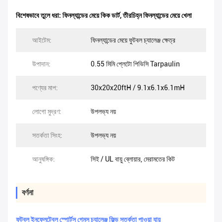
বিশেষভাবে তুলে ধরা:
ফিনল্যান্ডের মেয়ে কিক ডার্ট
,
তীরচিহ্ন ফিনল্যান্ডের মেয়ে খেলা
আইটেম:
ফিনল্যান্ডের মেয়ে ফুটবল চ্যালেঞ্জ ক্ষেত্র
উপাদান:
0.55 মিমি প্লেটো পিভিসি Tarpaulin
পণ্যের মাপ:
30x20x20ftH / 9.1x6.1x6.1mH
লোগো মুদ্রণ:
উপলভ্য নয়
সতর্কতা সিংহ:
উপলভ্য নয়
আনুষঙ্গিক:
সিই / UL বায়ু ব্লোয়ার, মেরামতের কিট
বর্ণনা
ফুটবল ইনফ্লেটেবল স্পোর্টস গেমস চ্যালেঞ্জ ফিল্ড সতর্কতা পাওয়া যায়