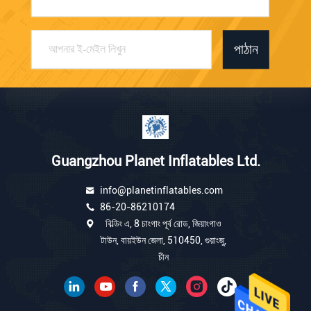
পাঠান
Guangzhou Planet Inflatables Ltd.
info@planetinflatables.com
86-20-86210174
বিল্ডিং এ, 8 চাংগাং পূর্ব রোড, জিয়াংগাও
টাউন, বায়ইউন জেলা, 510450, গুয়াংজু,
চীন