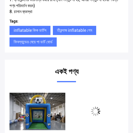
পণ্য পরিবর্তন করব)
8. চালান ব্যবস্থা
Tags:
inflatable কিক ডার্টস
তীরন্দাজ inflatable গেম
ফিনল্যান্ডের মেয়ে পা ডার্ট বোর্ড
একই পণ্য