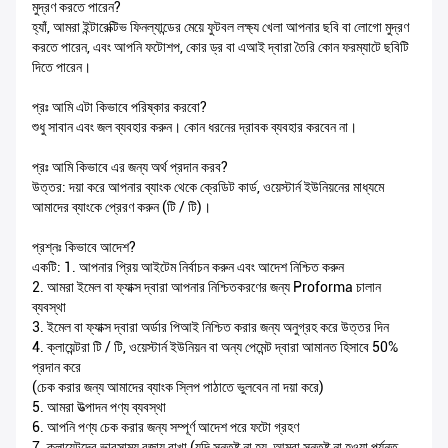
মুদ্রণ করতে পারেন?
হ্যাঁ, আমরা ইন্টারেক্টিভ ফিনল্যান্ডের মেয়ে ফুটবল লক্ষ্য খেলা আপনার ছবি বা লোগো মুদ্রণ
করতে পারেন, এবং আপনি ফটোশপ, কোর ড্র বা এআই দ্বারা তৈরি কোন ফরম্যাটে ছবিটি
দিতে পারেন।
প্রঃ আমি এটা কিভাবে পরিষ্কার করবো?
শুধু সাবান এবং জল ব্যবহার করুন। কোন ধরনের দ্রাবক ব্যবহার করবেন না।
প্রঃ আমি কিভাবে এর জন্য অর্থ প্রদান করব?
উত্তর: দয়া করে আপনার ব্যাংক থেকে ক্রেডিট কার্ড, ওয়েস্টার্ন ইউনিয়নের মাধ্যমে
আমাদের ব্যাংকে প্রেরণ করুন (টি / টি)।
প্রশ্নঃ কিভাবে আদেশ?
একটি: 1. আপনার প্রিয় আইটেম নির্বাচন করুন এবং আদেশ নিশ্চিত করুন
2. আমরা ইমেল বা ফ্যাক্স দ্বারা আপনার নিশ্চিতকরণের জন্য Proforma চালান
ব্যবস্থা
3. ইমেল বা ফ্যাক্স দ্বারা অর্ডার পিআই নিশ্চিত করার জন্য অনুগ্রহ করে উত্তর দিন
4. ক্লায়েন্টরা টি / টি, ওয়েস্টার্ন ইউনিয়ন বা অন্য পেমেন্ট দ্বারা আমানত হিসাবে 50%
প্রদান করে
(চেক করার জন্য আমাদের ব্যাংক স্লিপ পাঠাতে ভুলবেন না দয়া করে)
5. আমরা উত্পাদন পণ্য ব্যবস্থা
6. আপনি পণ্য চেক করার জন্য সম্পূর্ণ আদেশ পরে ফটো গ্রহণ
7. ক্লায়েন্টদের ভারসাম্য বজায় রাখা (যদি সন্তুষ্ট না হয়, আমরা সন্তুষ্ট না হওয়া পর্যন্ত