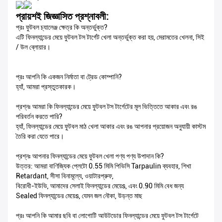
প্রায়শই জিজ্ঞাসিত প্রশ্নাবলী:
প্রঃ ফুটবল চ্যালেঞ্জ ক্ষেত্র কি অন্তর্ভুক্ত?
এটি ফিনল্যান্ডের মেয়ে ফুটবল টস টার্গেট খেলা অন্তর্ভুক্ত করা হয়, মেরামতের খেলনা, সিই
/ উল ব্লোয়ার।
প্রঃ আপনি কি একজন নির্মাতা বা ট্রেড কোম্পানি?
হ্যাঁ, আমরা প্রস্তুতকারক।
প্রশ্নঃ আমরা কি ফিনল্যান্ডের মেয়ে ফুটবল টস টার্গেটের মূল ভিত্তিতে আকার এবং রঙ
পরিবর্তন করতে পারি?
হ্যাঁ, ফিনল্যান্ডের মেয়ে ফুটবল মাঠ খেলা আকার এবং রঙ আপনার প্রয়োজন অনুযায়ী কাস্টম
তৈরি করা যেতে পারে।
প্রশ্নঃ আপনার ফিনল্যান্ডের মেয়ে ফুটবল খেলা পণ্য পণ্য উপাদান কি?
উত্তর: আমরা বাণিজ্যিক প্লেটো 0.55 মিমি পিভিসি Tarpaulin ব্যবহার, শিখা
Retardant, সীসা বিনামূল্যে, ওয়াটারপ্রুফ,
বিরোধী-ইউভি, আমাদের সেলাই ফিনল্যান্ডের মেয়েs, এবং 0.90 মিমি বেধ জন্য
Sealed ফিনল্যান্ডের মেয়েs, যেমন জল নৌকা, উড়ন্ত মাছ
প্রঃ আপনি কি আমার ছবি বা লোগোটি আউটডোর ফিনল্যান্ডের মেয়ে ফুটবল টস টার্গেটে