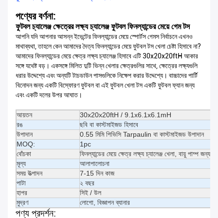
পণ্যের বর্ণনা:
ফুটবল চ্যালেঞ্জ ক্ষেত্রের লক্ষ্য চ্যালেঞ্জ ফুটবল ফিনল্যান্ডের মেয়ে গেম টস
আপনি যদি আপনার আসন্ন ইভেন্টের ফিনল্যান্ডের মেয়ে স্পোর্টস গেমস নির্বাচনে এখনও
মাথাব্যথা, তাহলে কেন আমাদের দৈত্য ফিনল্যান্ডের মেয়ে ফুটবল টস খেলা চেষ্টা হিসাবে না?
আমাদের ফিনল্যান্ডের মেয়ে ক্ষেত্র লক্ষ্য চ্যালেঞ্জ হিসাবে এটি 30x20x20ftH আকার
সঙ্গে যথেষ্ট বড়। একসঙ্গে মিলিত দুটি ভিন্ন খেলার ক্ষেত্রগুলির সাথে, ক্ষেত্রের লক্ষ্যগুলি
ধরার উদ্দেশ্যে এবং অন্যটি টাচডাউন পাসগুলিকে নিক্ষেপ করার উদ্দেশ্যে। বাচ্চাদের পার্টি
বিনোদন জন্য একটি বিস্ফোরণ ফুটবল বা এই ফুটবল খেলা টস একটি ফুটবল ফ্যান জন্য
এবং একটি দলের উপর আঘাত।
আয়তন
30x20x20ftH / 9.1x6.1x6.1mH
রঙ
ছবি বা কাস্টমাইজড হিসাবে
উপাদান
0.55 মিমি পিভিসি Tarpaulin বা কাস্টমাইজড উপাদান
MOQ:
1pc
বোঁচকা
ফিনল্যান্ডের মেয়ে ক্ষেত্র লক্ষ্য চ্যালেঞ্জ খেলা, বায়ু পাম্প জন্
মূল্য
আলাপালোচনা
সময় উত্পাদন
7-15 দিন কাজ
পাটা
২ বছর
হাপর
সিই / উল
মুদ্রণ
লোগো, বিজ্ঞাপন ব্যানার
পণ্য প্রদর্শন: