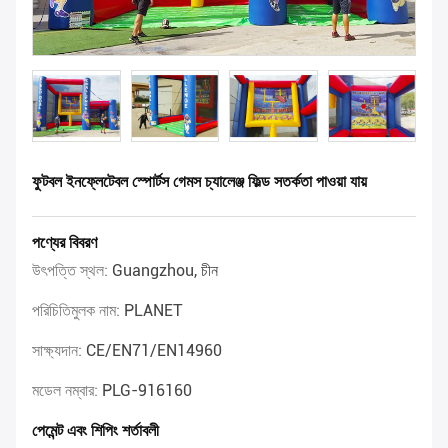
ফুটবল ইনফ্লেটেবল স্পোর্টস গেমস চ্যালেঞ্জ ফিল্ড সতর্কতা পাওয়া যায়
পণ্যের বিবরণ
উৎপত্তি স্থল:
Guangzhou, চীন
পরিচিতিমুলক নাম:
PLANET
সাক্ষ্যদান:
CE/EN71/EN14960
মডেল নম্বার:
PLG-916160
পেমেন্ট এবং শিপিং শর্তাবলী