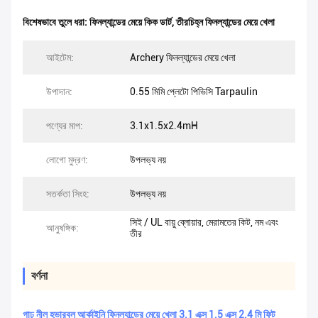
বিশেষভাবে তুলে ধরা:
ফিনল্যান্ডের মেয়ে কিক ডার্ট
,
তীরচিহ্ন ফিনল্যান্ডের মেয়ে খেলা
আইটেম:
Archery ফিনল্যান্ডের মেয়ে খেলা
উপাদান:
0.55 মিমি প্লেটো পিভিসি Tarpaulin
পণ্যের মাপ:
3.1x1.5x2.4mH
লোগো মুদ্রণ:
উপলভ্য নয়
সতর্কতা সিংহ:
উপলভ্য নয়
সিই / UL বায়ু ব্লোয়ার, মেরামতের কিট, নম এবং
আনুষঙ্গিক:
তীর
বর্ণনা
গাঢ় নীল হভারবল আর্কাইনি ফিনল্যান্ডের মেয়ে খেলা 3.1 এক্স 1.5 এক্স 2.4 মি ফিট