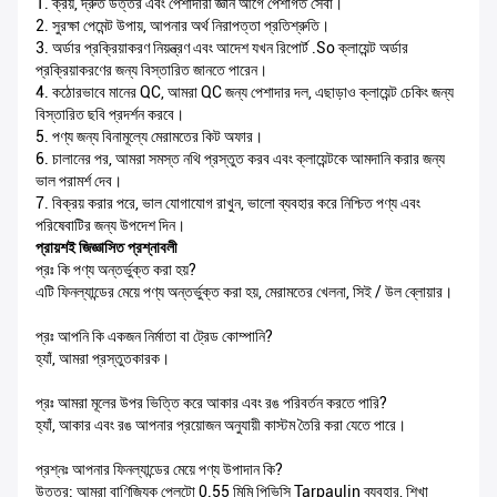
1. ক্রয়, দ্রুত উত্তর এবং পেশাদারী জ্ঞান আগে পেশাগত সেবা।
2. সুরক্ষা পেমেন্ট উপায়, আপনার অর্থ নিরাপত্তা প্রতিশ্রুতি।
3. অর্ডার প্রক্রিয়াকরণ নিয়ন্ত্রণ এবং আদেশ যখন রিপোর্ট .so ক্লায়েন্ট অর্ডার
প্রক্রিয়াকরণের জন্য বিস্তারিত জানতে পারেন।
4. কঠোরভাবে মানের QC, আমরা QC জন্য পেশাদার দল, এছাড়াও ক্লায়েন্ট চেকিং জন্য
বিস্তারিত ছবি প্রদর্শন করবে।
5. পণ্য জন্য বিনামূল্যে মেরামতের কিট অফার।
6. চালানের পর, আমরা সমস্ত নথি প্রস্তুত করব এবং ক্লায়েন্টকে আমদানি করার জন্য
ভাল পরামর্শ দেব।
7. বিক্রয় করার পরে, ভাল যোগাযোগ রাখুন, ভালো ব্যবহার করে নিশ্চিত পণ্য এবং
পরিষেবাটির জন্য উপদেশ দিন।
প্রায়শই জিজ্ঞাসিত প্রশ্নাবলী
প্রঃ কি পণ্য অন্তর্ভুক্ত করা হয়?
এটি ফিনল্যান্ডের মেয়ে পণ্য অন্তর্ভুক্ত করা হয়, মেরামতের খেলনা, সিই / উল ব্লোয়ার।
প্রঃ আপনি কি একজন নির্মাতা বা ট্রেড কোম্পানি?
হ্যাঁ, আমরা প্রস্তুতকারক।
প্রঃ আমরা মূলের উপর ভিত্তি করে আকার এবং রঙ পরিবর্তন করতে পারি?
হ্যাঁ, আকার এবং রঙ আপনার প্রয়োজন অনুযায়ী কাস্টম তৈরি করা যেতে পারে।
প্রশ্নঃ আপনার ফিনল্যান্ডের মেয়ে পণ্য উপাদান কি?
উত্তর: আমরা বাণিজ্যিক প্লেটো 0.55 মিমি পিভিসি Tarpaulin ব্যবহার, শিখা