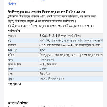
বিনোদন
নীল ফিনল্যান্ডের মেয়ে খেলা খেলা বিনোদন জন্য হভারবল তীরচিহ্ন রেঞ্জ গেম
ইন্টারেক্টিভ তীরচিহ্নের পরিসীমা খেলা একটি অত্যন্ত মজার কার্যকলাপ, সব বয়সের জন্য
নিখুঁত, তীরচিহ্নের লক্ষ্যটি 4 বল আটকে যা আপনাকে হারাতে হবে।
এই তীরন্দাজ হভার বল নিরাপদ জন্য এবং আপনার প্রয়োজনীয়তা ব্র্যান্ডেড হতে পারে।
পণ্যের বর্ণনা
আয়তন
3.0x1.5x2.4 মি অথবা কাস্টমাইজড
রঙ
ডার্ক বিউ, হালকা নীল, হলুদ, কালো, লাল, সবুজ (অন্য রঙটি ক
উপাদান
0.55 মিমি পিভিসি Tarpaulin বা কাস্টমাইজড উপাদান
MOQ:
1pc
বোঁচকা
ফিনল্যান্ডের মেয়েs জন্য বায়ু ব্যাগ, বায়ু পাম্প জন্য শক্ত কাগজ
মূল্য
আলাপালোচনা
সময় উত্পাদন
7-15 দিন কাজ
পাটা
২ বছর
হাপর
সিই / উল
মুদ্রণ
লোগো, বিজ্ঞাপন ব্যানার
পণ্য প্রদর্শন
আমাদের Serivce