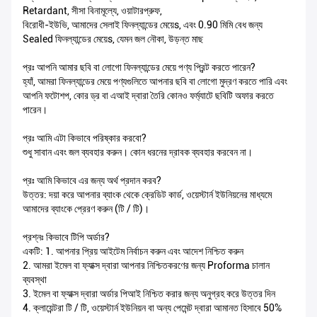
Retardant, সীসা বিনামূল্যে, ওয়াটারপ্রুফ,
বিরোধী-ইউভি, আমাদের সেলাই ফিনল্যান্ডের মেয়েs, এবং 0.90 মিমি বেধ জন্য
Sealed ফিনল্যান্ডের মেয়েs, যেমন জল নৌকা, উড়ন্ত মাছ
প্রঃ আপনি আমার ছবি বা লোগো ফিনল্যান্ডের মেয়ে পণ্য প্রিন্ট করতে পারেন?
হ্যাঁ, আমরা ফিনল্যান্ডের মেয়ে পণ্যগুলিতে আপনার ছবি বা লোগো মুদ্রণ করতে পারি এবং
আপনি ফটোশপ, কোর ড্র বা এআই দ্বারা তৈরি কোনও ফর্ম্যাটে ছবিটি অফার করতে
পারেন।
প্রঃ আমি এটা কিভাবে পরিষ্কার করবো?
শুধু সাবান এবং জল ব্যবহার করুন।
কোন ধরনের দ্রাবক ব্যবহার করবেন না।
প্রঃ আমি কিভাবে এর জন্য অর্থ প্রদান করব?
উত্তর: দয়া করে আপনার ব্যাংক থেকে ক্রেডিট কার্ড, ওয়েস্টার্ন ইউনিয়নের মাধ্যমে
আমাদের ব্যাংকে প্রেরণ করুন (টি / টি)।
প্রশ্নঃ কিভাবে টিপি অর্ডার?
একটি: 1. আপনার প্রিয় আইটেম নির্বাচন করুন এবং আদেশ নিশ্চিত করুন
2. আমরা ইমেল বা ফ্যাক্স দ্বারা আপনার নিশ্চিতকরণের জন্য Proforma চালান
ব্যবস্থা
3. ইমেল বা ফ্যাক্স দ্বারা অর্ডার পিআই নিশ্চিত করার জন্য অনুগ্রহ করে উত্তর দিন
4. ক্লায়েন্টরা টি / টি, ওয়েস্টার্ন ইউনিয়ন বা অন্য পেমেন্ট দ্বারা আমানত হিসাবে 50%