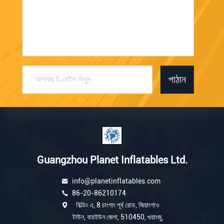
পাঠান
Guangzhou Planet Inflatables Ltd.
info@planetinflatables.com
86-20-86210174
বিল্ডিং এ, 8 চাংগাং পূর্ব রোড, জিয়াংগাও
টাউন, বায়ইউন জেলা, 510450, গুয়াংজু,